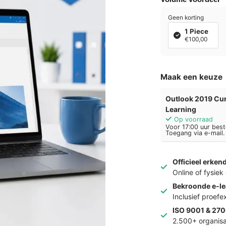
Geen korting
1 Piece
€100,00
Maak een keuze
Outlook 2019 Cu
Learning
Op voorraad
Voor 17:00 uur best
Toegang via e-mail.
Officieel erken
Online of fysie
Bekroonde e-le
Inclusief proef
ISO 9001 & 270
2.500+ organisa