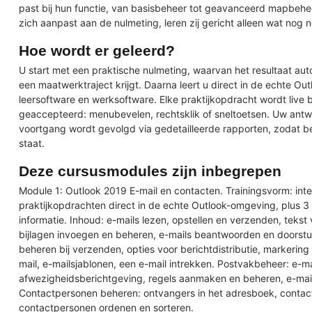
past bij hun functie, van basisbeheer tot geavanceerd mapbeh
zich aanpast aan de nulmeting, leren zij gericht alleen wat nog n
Hoe wordt er geleerd?
U start met een praktische nulmeting, waarvan het resultaat au
een maatwerktraject krijgt. Daarna leert u direct in de echte O
leersoftware en werksoftware. Elke praktijkopdracht wordt live
geaccepteerd: menubevelen, rechtsklik of sneltoetsen. Uw ant
voortgang wordt gevolgd via gedetailleerde rapporten, zodat b
staat.
Deze cursusmodules zijn inbegrepen
Module 1: Outlook 2019 E-mail en contacten. Trainingsvorm: inter
praktijkopdrachten direct in de echte Outlook-omgeving, plus 
informatie. Inhoud: e-mails lezen, opstellen en verzenden, tekst
bijlagen invoegen en beheren, e-mails beantwoorden en doorstur
beheren bij verzenden, opties voor berichtdistributie, markerin
mail, e-mailsjablonen, een e-mail intrekken. Postvakbeheer: e-ma
afwezigheidsberichtgeving, regels aanmaken en beheren, e-mai
Contactpersonen beheren: ontvangers in het adresboek, contac
contactpersonen ordenen en sorteren.