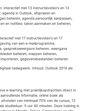
 interactief met 13 instructievideo's en 13
: agenda in Outlook, afspraken en
gen beheren, agenda persoonlijk aanpassen,
en en notities: taken aanmaken en beheren,
ractief met 17 instructievideo's en 17
omgeving van een e-mailprogramma,
eps, gespreksweergave beheren, weergave
ebieden beheren, mappen beheren,
 importeren, gegevensbestanden beheren.
digitaal naslagwerk. Inhoud: Outlook 2019 als
eve e-learning met praktijkopdrachten direct in
anvullende informatie, online boek als
t afronden van minimaal 70% van de cursus, 12
le studieduur: 5 uur 40 minuten. Deze training is
reerbaar in Moodle, Totara, Cornerstone en alle