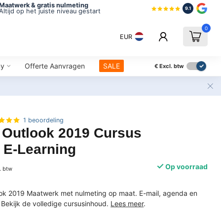
Maatwerk & gratis nulmeting
9.1
Altijd op het juiste niveau gestart
0
EUR
ny
Offerte Aanvragen
SALE
€
Excl. btw
1 beoordeling
 Outlook 2019 Cursus
 E-Learning
Op voorraad
. btw
ook 2019 Maatwerk met nulmeting op maat. E-mail, agenda en
Bekijk de volledige cursusinhoud.
Lees meer
.