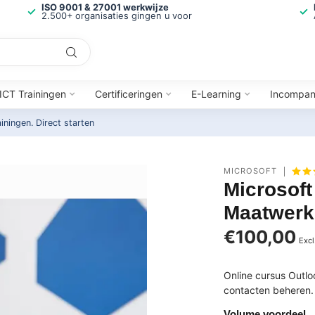
ISO 9001 & 27001 werkwijze
2.500+ organisaties gingen u voor
ICT Trainingen
Certificeringen
E-Learning
Incompa
ainingen.
Direct starten
MICROSOFT
Microsoft
Maatwerk
€100,00
Excl
Online cursus Outl
contacten beheren. 
Volume voordeel