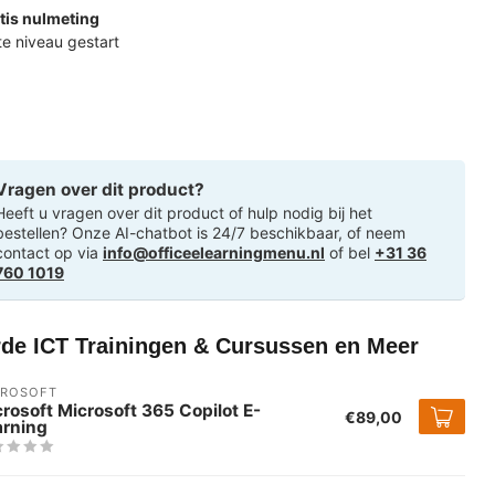
tis nulmeting
ste niveau gestart
Vragen over dit product?
Heeft u vragen over dit product of hulp nodig bij het
bestellen? Onze AI-chatbot is 24/7 beschikbaar, of neem
contact op via
info@officeelearningmenu.nl
of bel
+31 36
760 1019
rde ICT Trainingen & Cursussen en Meer
CROSOFT
rosoft Microsoft 365 Copilot E-
€89,00
arning