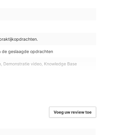
 praktijkopdrachten.
n de geslaagde opdrachten
eo, Demonstratie video, Knowledge Base
dows, Google Chrome OS, Apple MacOS
ortage, 24/7 online toegang
er, Edge, Firefox, Safari en Chrome
Voeg uw review toe
 bijbehorend examennummer