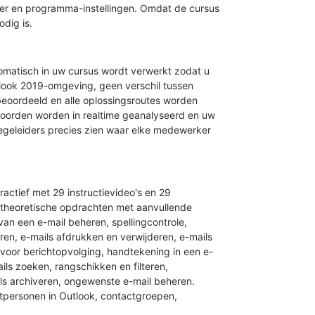
eer en programma-instellingen. Omdat de cursus
odig is.
tomatisch in uw cursus wordt verwerkt zodat u
utlook 2019-omgeving, geen verschil tussen
 beoordeeld en alle oplossingsroutes worden
woorden worden in realtime geanalyseerd en uw
egeleiders precies zien waar elke medewerker
actief met 29 instructievideo's en 29
3 theoretische opdrachten met aanvullende
 van een e-mail beheren, spellingcontrole,
en, e-mails afdrukken en verwijderen, e-mails
g voor berichtopvolging, handtekening in een e-
ils zoeken, rangschikken en filteren,
ls archiveren, ongewenste e-mail beheren.
tpersonen in Outlook, contactgroepen,