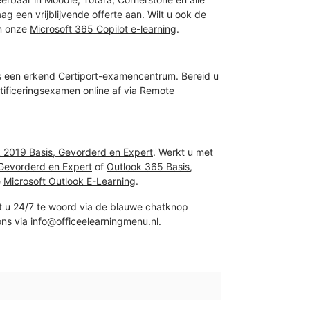
raag een
vrijblijvende offerte
aan. Wilt u ook de
an onze
Microsoft 365 Copilot e-learning
.
s een erkend Certiport-examencentrum. Bereid u
tificeringsexamen
online af via Remote
 2019 Basis, Gevorderd en Expert
. Werkt u met
 Gevorderd en Expert
of
Outlook 365 Basis,
e
Microsoft Outlook E-Learning
.
t u 24/7 te woord via de blauwe chatknop
ons via
info@officeelearningmenu.nl
.