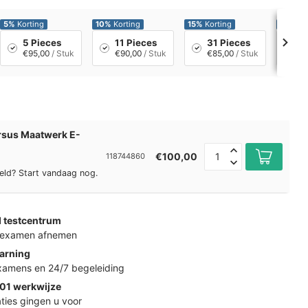
5%
Korting
10%
Korting
15%
Korting
20%
Ko
5 Pieces
11 Pieces
31 Pieces
6
€95,00
/ Stuk
€90,00
/ Stuk
€85,00
/ Stuk
€
rsus Maatwerk E-
€100,00
118744860
eld? Start vandaag nog.
d testcentrum
k examen afnemen
arning
examens en 24/7 begeleiding
01 werkwijze
ties gingen u voor