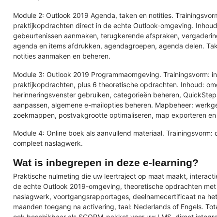
Module 2: Outlook 2019 Agenda, taken en notities. Trainingsvorm:
praktijkopdrachten direct in de echte Outlook-omgeving. Inhoud
gebeurtenissen aanmaken, terugkerende afspraken, vergaderin
agenda en items afdrukken, agendagroepen, agenda delen. Tak
notities aanmaken en beheren.
Module 3: Outlook 2019 Programmaomgeving. Trainingsvorm: inte
praktijkopdrachten, plus 6 theoretische opdrachten. Inhoud: 
herinneringsvenster gebruiken, categorieën beheren, QuickSt
aanpassen, algemene e-mailopties beheren. Mapbeheer: werkg
zoekmappen, postvakgrootte optimaliseren, map exporteren en
Module 4: Online boek als aanvullend materiaal. Trainingsvorm: 
compleet naslagwerk.
Wat is inbegrepen in deze e-learning?
Praktische nulmeting die uw leertraject op maat maakt, interacti
de echte Outlook 2019-omgeving, theoretische opdrachten met a
naslagwerk, voortgangsrapportages, deelnamecertificaat na he
maanden toegang na activering, taal: Nederlands of Engels. Tota
ook beschikbaar als
SCORM-pakket voor uw LMS
, direct integ