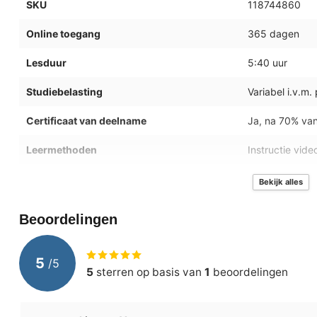
SKU
118744860
Online toegang
365 dagen
Lesduur
5:40 uur
Studiebelasting
Variabel i.v.m.
Certificaat van deelname
Ja, na 70% va
Leermethoden
Instructie vid
Besturingssystemen
Microsoft Win
Bekijk alles
Inbegrepen dienstverlening
Voortgangsrapp
Beoordelingen
Ondersteunde browsers
Internet Explor
5
/
5
Examenoptie
Mogelijk voor
5
sterren op basis van
1
beoordelingen