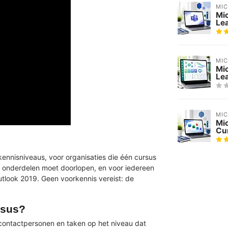
MI
Mi
Le
MI
Mic
Le
MI
Mic
Cu
ennisniveaus, voor organisaties die één cursus
e onderdelen moet doorlopen, en voor iedereen
utlook 2019. Geen voorkennis vereist: de
rsus?
ontactpersonen en taken op het niveau dat