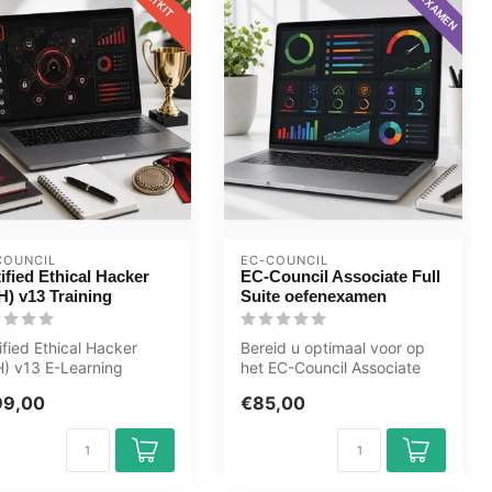
COUNCIL
EC-COUNCIL
ified Ethical Hacker
EC-Council Associate Full
H) v13 Training
Suite oefenexamen
ified Ethical Hacker
Bereid u optimaal voor op
) v13 E-Learning
het EC-Council Associate
ning Gecertificeerde
Full Suite examen met het
99,00
€85,00
nten ...
GMe...