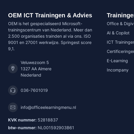
OEM ICT Trainingen & Advies
Traininge
OEM is het gespecialiseerd Microsoft-
Office & Digi
trainingscentrum van Nederland. Meer dan
AI & Copilot
2.500 organisaties trainden al via ons. ISO
ICT Traininge
9001 en 27001 werkwijze. Springest score
9,1.
Certificeringe
E-Learning
Veluwezoom 5
1327 AA Almere
Incompany
Nederland
036-7601019
info@officeelearningmenu.nl
KVK nummer:
52818837
btw-nummer:
NL001592903B61