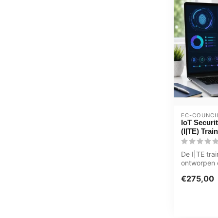
EC-COUNCI
IoT Securi
(I|TE) Trai
De I|TE trai
ontworpen 
basis te ge
€275,00
technieken 