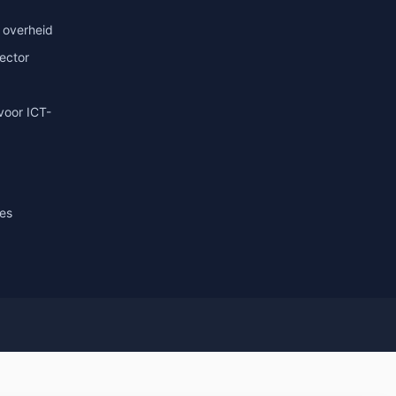
 overheid
sector
voor ICT-
ies