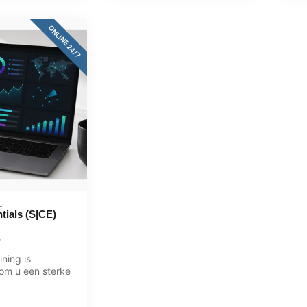
ONLINE 24/7
L
ials (S|CE)
ining is
om u een sterke
ven in de
en...