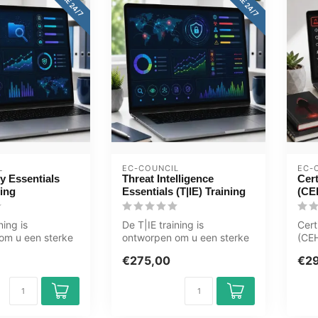
L
EC-COUNCIL
EC-
ty Essentials
Threat Intelligence
Cert
ning
Essentials (T|IE) Training
(CE
ning is
De T|IE training is
Cert
om u een sterke
ontworpen om u een sterke
(CEH
ven in de
basis te geven in de
Trai
€275,00
€2
en...
technieken en...
doce