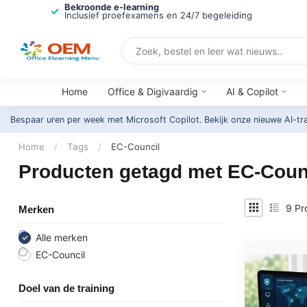
Bekroonde e-learning
Inclusief proefexamens en 24/7 begeleiding
Home
Office & Digivaardig
AI & Copilot
Bespaar uren per week met Microsoft Copilot. Bekijk onze nieuwe AI-tr
Home
/
Tags
/
EC-Council
Producten getagd met EC-Coun
9
Pr
Merken
Alle merken
EC-Council
Doel van de training