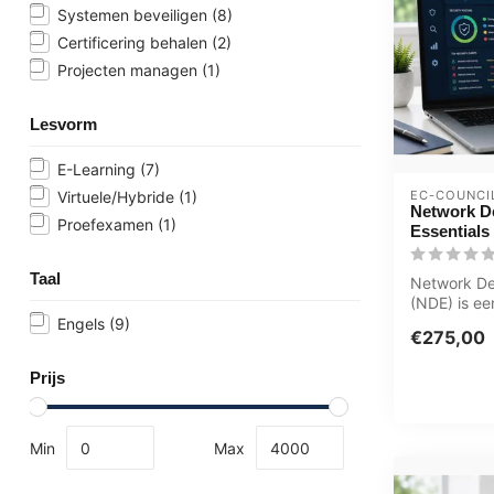
Systemen beveiligen
(8)
Certificering behalen
(2)
Projecten managen
(1)
Lesvorm
E-Learning
(7)
EC-COUNCI
Virtuele/Hybride
(1)
Network D
Proefexamen
(1)
Essentials
Taal
Network De
(NDE) is ee
voorziet in
Engels
(9)
€275,00
ke...
Prijs
Min
Max