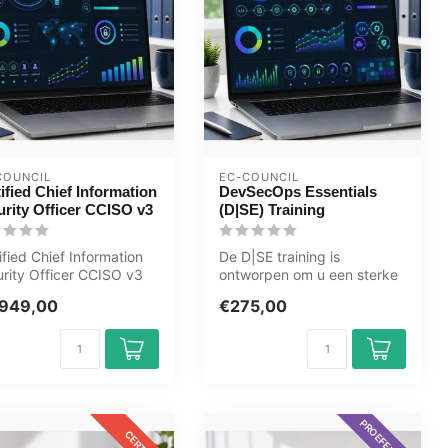
COUNCIL
EC-COUNCIL
ified Chief Information
DevSecOps Essentials
urity Officer CCISO v3
(D|SE) Training
ified Chief Information
De D|SE training is
rity Officer CCISO v3
ontworpen om u een sterke
basis te geven in de
949,00
€275,00
technieken en...
PROEFEXAMEN
CERTKIT