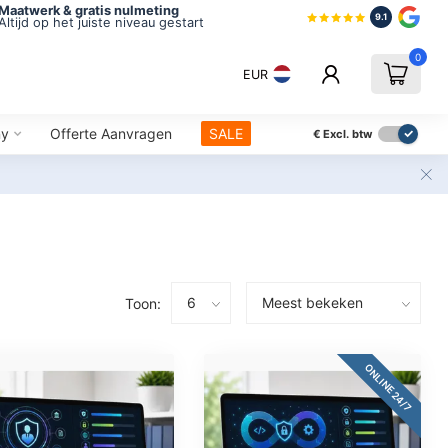
Maatwerk & gratis nulmeting
9.1
Altijd op het juiste niveau gestart
0
EUR
ny
Offerte Aanvragen
SALE
€
Excl. btw
Toon:
ONLINE 24/7