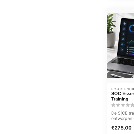
EC-COUNCI
SOC Essent
Training
De S|CE tra
ontworpen 
basis te ge
€275,00
technieken 