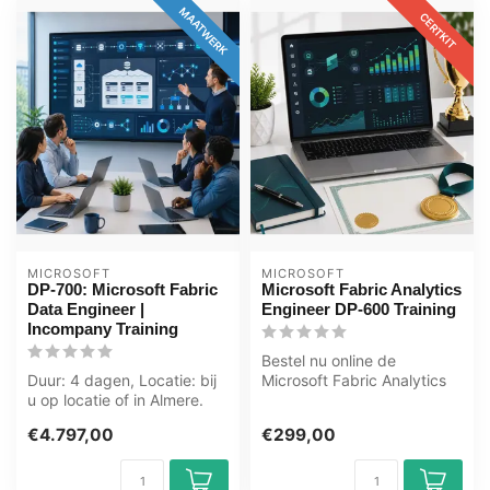
MAATWERK
CERTKIT
MICROSOFT
MICROSOFT
DP-700: Microsoft Fabric
Microsoft Fabric Analytics
Data Engineer |
Engineer DP-600 Training
Incompany Training
Bestel nu online de
Duur: 4 dagen, Locatie: bij
Microsoft Fabric Analytics
u op locatie of in Almere.
Engineer DP-600 Training ,
Zwolle. Groningen. Utrech...
inclus...
€4.797,00
€299,00