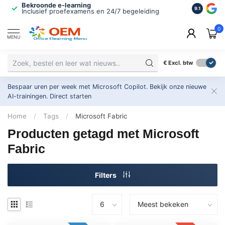
Bekroonde e-learning
ISO 9001 
9.1
Inclusief proefexamens en 24/7 begeleiding
2.500+ or
0
MENU
€
Excl. btw
Bespaar uren per week met Microsoft Copilot. Bekijk onze nieuwe
AI-trainingen.
Direct starten
Home
/
Tags
/
Microsoft Fabric
Producten getagd met Microsoft
Fabric
Filters