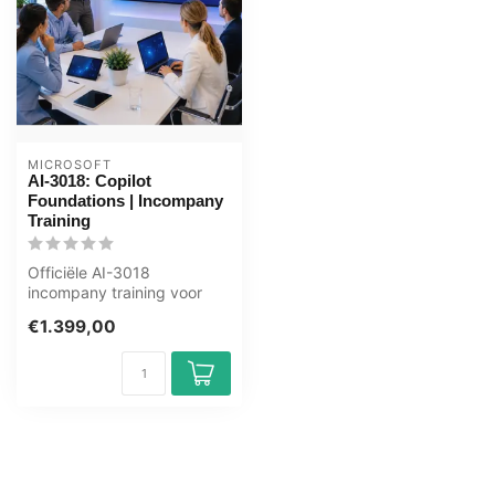
MICROSOFT
AI-3018: Copilot
Foundations | Incompany
Training
Officiële AI-3018
incompany training voor
Eindgebruikers. 1 dag,
€1.399,00
volledig op maa...