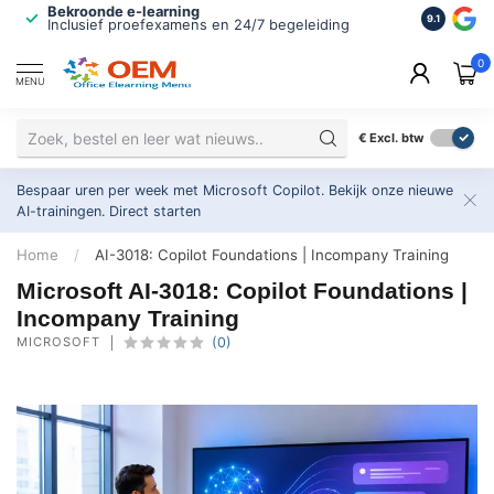
Bekroonde e-learning
ISO 9001 
9.1
Inclusief proefexamens en 24/7 begeleiding
2.500+ or
0
MENU
€
Excl. btw
Bespaar uren per week met Microsoft Copilot. Bekijk onze nieuwe
AI-trainingen.
Direct starten
Home
/
AI-3018: Copilot Foundations | Incompany Training
Microsoft AI-3018: Copilot Foundations |
Incompany Training
MICROSOFT
(0)