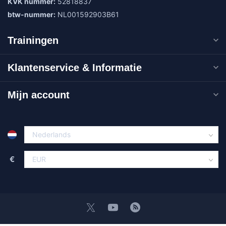
KVK nummer:
52818837
btw-nummer:
NL001592903B61
Trainingen
Klantenservice & Informatie
Mijn account
€