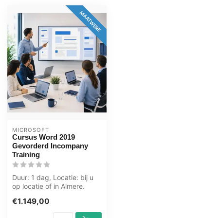
MAATWERK
MICROSOFT
Cursus Word 2019
Gevorderd Incompany
Training
Duur: 1 dag, Locatie: bij u
op locatie of in Almere.
Zwolle. Groningen.
€1.149,00
Utrecht....