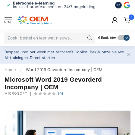
Bekroonde e-learning
ISO 9001 
9.1
Inclusief proefexamens en 24/7 begeleiding
2.500+ or
0
MENU
€
Excl. btw
Bespaar uren per week met Microsoft Copilot. Bekijk onze nieuwe
AI-trainingen.
Direct starten
Home
/
Word 2019 Gevorderd Incompany | OEM
Microsoft Word 2019 Gevorderd
Incompany | OEM
MICROSOFT
(0)