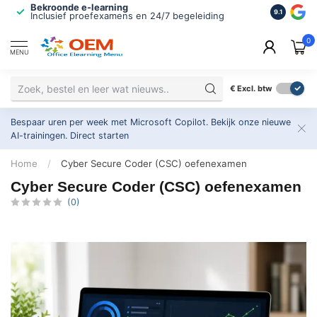
Bekroonde e-learning
ISO 9001 
9.1
Inclusief proefexamens en 24/7 begeleiding
2.500+ or
0
MENU
€
Excl. btw
Bespaar uren per week met Microsoft Copilot. Bekijk onze nieuwe
AI-trainingen.
Direct starten
Home
/
Cyber Secure Coder (CSC) oefenexamen
Cyber Secure Coder (CSC) oefenexamen
(0)