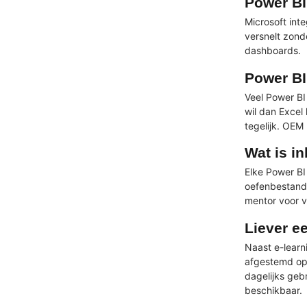
Power BI
Microsoft inte
versnelt zond
dashboards.
Power BI
Veel Power BI
wil dan Excel
tegelijk. OEM
Wat is i
Elke Power BI
oefenbestande
mentor voor v
Liever e
Naast e-lear
afgestemd op 
dagelijks geb
beschikbaar.