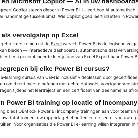
 en Microsoft Copilot — AI in uw dashboard
greert Copilot steeds dieper in Power BI. U leert hoe AI automatisch
er handmatige tussenkomst. Wie Copilot goed leert inzetten in Power 
 als vervolgstap op Excel
 gebruikers komen uit de
Excel
wereld. Power BI is de logische volg
 kan bieden — interactieve dashboards, automatische dataverversin
 biedt een gecombineerde leerlijn aan van Excel Expert naar Power 
nbegrepen bij elke Power BI cursus?
 e-learning cursus van OEM is inclusief videolessen door gecertifice
n om direct mee te oefenen met echte datasets, voortgangsregistrati
ragen tijdens het leertraject en een certificaat van deelname na afr
en Power BI training op locatie of incompan
ning biedt OEM ook
Power BI incompany trainingen
aan voor teams va
uw databronnen, uw rapportagebehoeften en de sector van uw organi
ruiken. Voor organisaties die Power BI e-learning willen integreren i