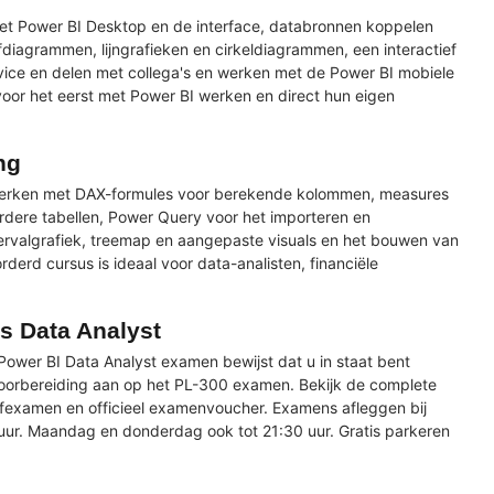
met Power BI Desktop en de interface, databronnen koppelen
fdiagrammen, lijngrafieken en cirkeldiagrammen, een interactief
rvice en delen met collega's en werken met de Power BI mobiele
oor het eerst met Power BI werken en direct hun eigen
ng
t werken met DAX-formules voor berekende kolommen, measures
erdere tabellen, Power Query voor het importeren en
tervalgrafiek, treemap en aangepaste visuals en het bouwen van
rd cursus is ideaal voor data-analisten, financiële
ls Data Analyst
 Power BI Data Analyst examen bewijst dat u in staat bent
voorbereiding aan op het PL-300 examen. Bekijk de complete
oefexamen en officieel examenvoucher. Examens afleggen bij
uur. Maandag en donderdag ook tot 21:30 uur. Gratis parkeren