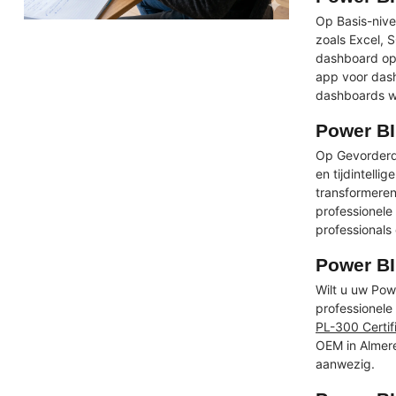
Op Basis-nive
zoals Excel, 
dashboard opb
app voor dash
dashboards w
Power BI
Op Gevorderd
en tijdintell
transformeren
professionele
professionals 
Power BI 
Wilt u uw Pow
professionele
PL-300 Certifi
OEM in Almere
aanwezig.