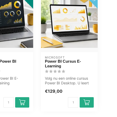
MICROSOFT
 Power BI
Power BI Cursus E-
Learning
ower BI E-
Volg nu een online cursus
aining
Power BI Desktop. U leert
eerde docenten
o.a. automatische
€129,00
sessme...
berekening...