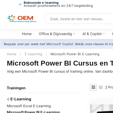
Bekroonde e-learning
Inclusief proefexamens en 24/7 begeleiding
Home
Office & Digivaardig
AI & Copilot
Bespaar uren per week met Microsoft Copilot. Bekijk onze nieuwe AI-tr
Home
/
E-Learning
/
Microsoft Power BI E-Learning
Microsoft Power BI Cursus en T
Volg een Microsoft Power BI cursus of training online. Van dashb
2
Pr
Trainingen
E-Learning
Microsoft Excel E-Learning
Microsoft Power BI E-Learning