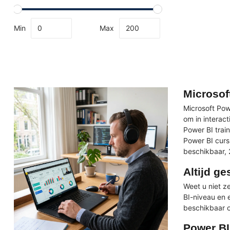
Min
Max
Microsof
Microsoft Pow
om in interac
Power BI trai
Power BI curs
beschikbaar, 
Altijd ge
Weet u niet z
BI-niveau en e
beschikbaar on
Power BI