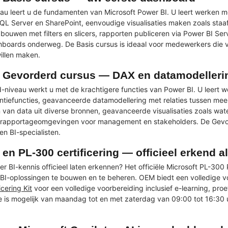
au leert u de fundamenten van Microsoft Power BI. U leert werken 
SQL Server en SharePoint, eenvoudige visualisaties maken zoals staa
ouwen met filters en slicers, rapporten publiceren via Power BI Se
boards onderweg. De Basis cursus is ideaal voor medewerkers die v
illen maken.
 Gevorderd cursus — DAX en datamodelleri
-niveau werkt u met de krachtigere functies van Power BI. U leer
igentiefuncties, geavanceerde datamodellering met relaties tussen me
 van data uit diverse bronnen, geavanceerde visualisaties zoals wa
 rapportageomgevingen voor management en stakeholders. De Gevorde
en BI-specialisten.
en PL-300 certificering — officieel erkend a
er BI-kennis officieel laten erkennen? Het officiële Microsoft PL-300
 BI-oplossingen te bouwen en te beheren. OEM biedt een volledige 
cering Kit
voor een volledige voorbereiding inclusief e-learning, pr
 is mogelijk van maandag tot en met zaterdag van 09:00 tot 16:30 