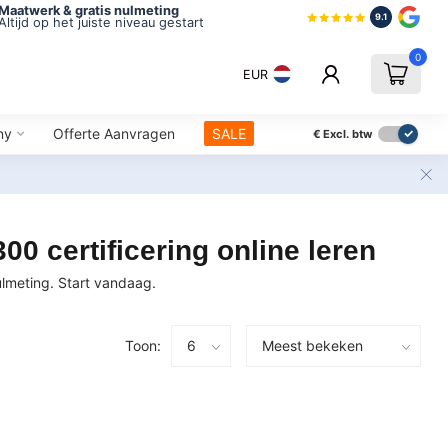
Maatwerk & gratis nulmeting
9.1
Altijd op het juiste niveau gestart
0
EUR
ny
Offerte Aanvragen
SALE
€
Excl. btw
0 certificering online leren
nulmeting. Start vandaag.
Toon: