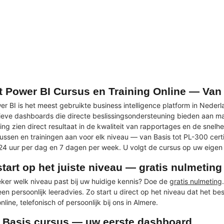
t Power BI Cursus en Training Online — Van 
er BI is het meest gebruikte business intelligence platform in Nede
tieve dashboards die directe beslissingsondersteuning bieden aan m
ning zien direct resultaat in de kwaliteit van rapportages en de sne
ussen en trainingen aan voor elk niveau — van Basis tot PL-300 certif
24 uur per dag en 7 dagen per week. U volgt de cursus op uw eigen 
start op het juiste niveau — gratis nulmeting
eker welk niveau past bij uw huidige kennis? Doe de
gratis nulmeting
en persoonlijk leeradvies. Zo start u direct op het niveau dat het be
line, telefonisch of persoonlijk bij ons in Almere.
 Basis cursus — uw eerste dashboard