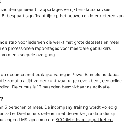
s
 inzichten genereert, rapportages verrijkt en dataanalyses
BI bespaart significant tijd op het bouwen en interpreteren van
ende stap voor iedereen die werkt met grote datasets en meer
g en professionele rapportages voor meerdere gebruikers
BI voor een soepele overgang.
erde docenten met praktijkervaring in Power BI implementaties,
e zodat u altijd verder kunt waar u gebleven bent, een online
onding. De cursus is 12 maanden beschikbaar na activatie.
y?
n 5 personen of meer. De incompany training wordt volledig
satie. Deelnemers oefenen met de werkelijke data die zij
n hun eigen LMS zijn complete
SCORM e-learning pakketten