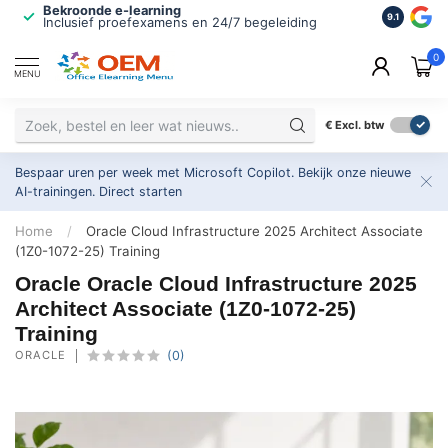
Bekroonde e-learning
ISO 9001 
9.1
Inclusief proefexamens en 24/7 begeleiding
2.500+ or
0
MENU
€
Excl. btw
Bespaar uren per week met Microsoft Copilot. Bekijk onze nieuwe
AI-trainingen.
Direct starten
Home
/
Oracle Cloud Infrastructure 2025 Architect Associate
(1Z0-1072-25) Training
Oracle Oracle Cloud Infrastructure 2025
Architect Associate (1Z0-1072-25)
Training
ORACLE
(0)