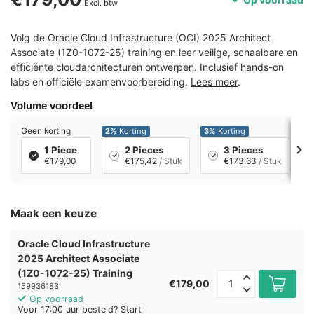
Excl. btw
Volg de Oracle Cloud Infrastructure (OCI) 2025 Architect
Associate (1Z0-1072-25) training en leer veilige, schaalbare en
efficiënte cloudarchitecturen ontwerpen. Inclusief hands-on
labs en officiële examenvoorbereiding.
Lees meer
.
Volume voordeel
Geen korting
2%
Korting
3%
Korting
4
1 Piece
2 Pieces
3 Pieces
€179,00
€175,42
/ Stuk
€173,63
/ Stuk
Maak een keuze
Oracle Cloud Infrastructure
2025 Architect Associate
(1Z0-1072-25) Training
€179,00
159936183
Op voorraad
Voor 17:00 uur besteld? Start