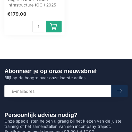
Infrastructure (OCI) 2025
Architect Associate (1Z0-
€179,00
1072-25)...
Abonneer je op onze nieuwsbrief
Blijf op de hoogte over onze laatste acties
Persoonlijk advies nodig?
Onze specialisten helpen u graag bij het kiezen van de juiste
training of het samenstellen van een incompany traject.
Bereikbaar op werkdagen van 09:00 tot 17:00.