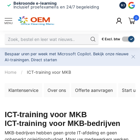
Bekroonde e-learning
ISO 9001 
9.1
Inclusief proefexamens en 24/7 begeleiding
2.500+ or
0
MENU
€
Excl. btw
Bespaar uren per week met Microsoft Copilot. Bekijk onze nieuwe
AI-trainingen.
Direct starten
Home
/
ICT-training voor MKB
Klantenservice
Over ons
Offerte aanvragen
Start uw
ICT-training voor MKB
ICT-training voor MKB-bedrijven
MKB-bedrijven hebben geen grote IT-afdeling en geen
onbeperkt opleidingsbudget. Maar uw medewerkers werken