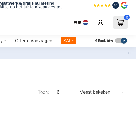
Maatwerk & gratis nulmeting
9.1
Altijd op het juiste niveau gestart
0
EUR
ny
Offerte Aanvragen
SALE
€
Excl. btw
Toon: