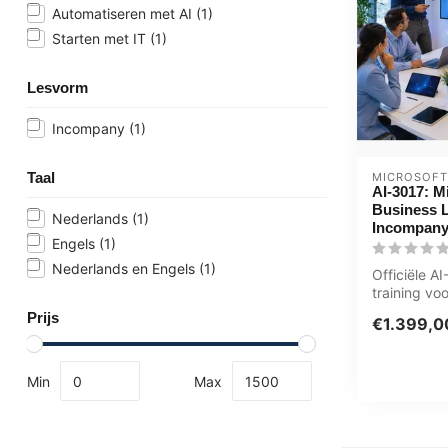
Automatiseren met AI
(1)
Starten met IT
(1)
Lesvorm
Incompany
(1)
Taal
MICROSOFT
AI-3017: Mi
Business L
Nederlands
(1)
Incompany
Engels
(1)
Nederlands en Engels
(1)
Officiële A
training voo
Management
Prijs
€1.399,0
volledig...
Min
Max