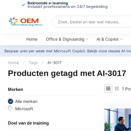
Bekroonde e-learning
Inclusief proefexamens en 24/7 begeleiding
Home
Office & Digivaardig
AI & Copilot
Bespaar uren per week met Microsoft Copilot. Bekijk onze nieuwe AI-tr
Home
/
Tags
/
AI-3017
Producten getagd met AI-3017
1
Pro
Merken
Alle merken
Microsoft
Doel van de training