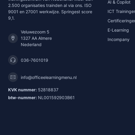
AI & Copilot
2.500 organisaties trainden al via ons. ISO
ICT Traininge
9001 en 27001 werkwijze. Springest score
9,1.
Certificeringe
E-Learning
Veluwezoom 5
1327 AA Almere
Incompany
Nederland
036-7601019
info@officeelearningmenu.nl
KVK nummer:
52818837
btw-nummer:
NL001592903B61