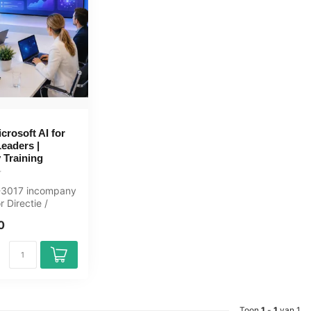
crosoft AI for
eaders |
 Training
I-3017 incompany
r Directie /
. 1 dag,
0
Toon
1
-
1
van 1