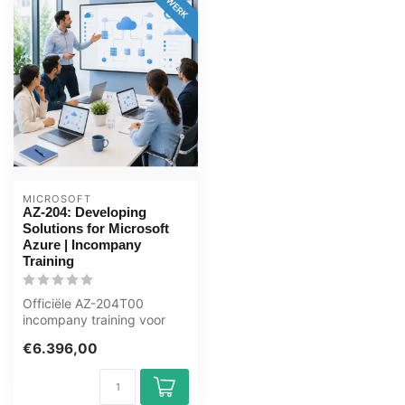
MICROSOFT
AZ-204: Developing
Solutions for Microsoft
Azure | Incompany
Training
Officiële AZ-204T00
incompany training voor
Ontwikkelaars / ICT'ers. 5
€6.396,00
dagen, vo...