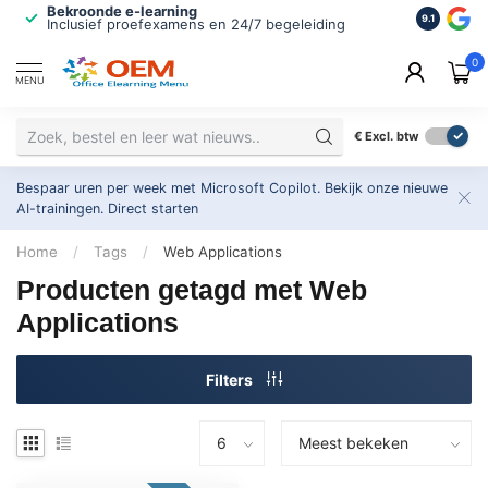
Bekroonde e-learning
ISO 9001 
9.1
Inclusief proefexamens en 24/7 begeleiding
2.500+ or
0
MENU
€
Excl. btw
Bespaar uren per week met Microsoft Copilot. Bekijk onze nieuwe
AI-trainingen.
Direct starten
Home
/
Tags
/
Web Applications
Producten getagd met Web
Applications
Filters