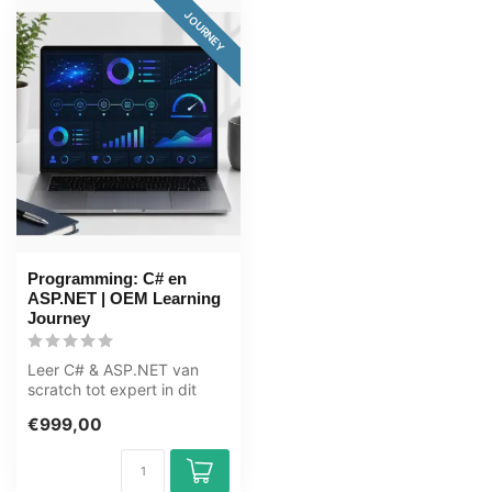
JOURNEY
Programming: C# en
ASP.NET | OEM Learning
Journey
Leer C# & ASP.NET van
scratch tot expert in dit
leertraject van 118+ uur. C#
€999,00
is ...