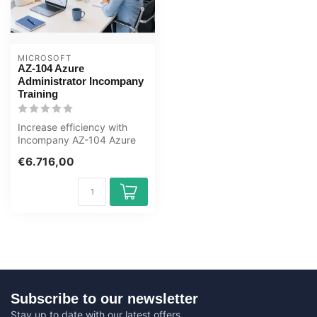
MICROSOFT
AZ-104 Azure
Administrator Incompany
Training
Increase efficiency with
Incompany AZ-104 Azure
Administrator training.
€6.716,00
Customiz...
Subscribe to our newsletter
Stay up to date with our latest offers