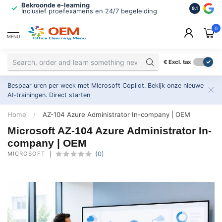
Bekroonde e-learning
ISO 9001 
9.1
Inclusief proefexamens en 24/7 begeleiding
2.500+ or
0
MENU
€
Excl. tax
Bespaar uren per week met Microsoft Copilot. Bekijk onze nieuwe
AI-trainingen.
Direct starten
Home
/
AZ-104 Azure Administrator In-company | OEM
Microsoft AZ-104 Azure Administrator In-
company | OEM
MICROSOFT
(0)