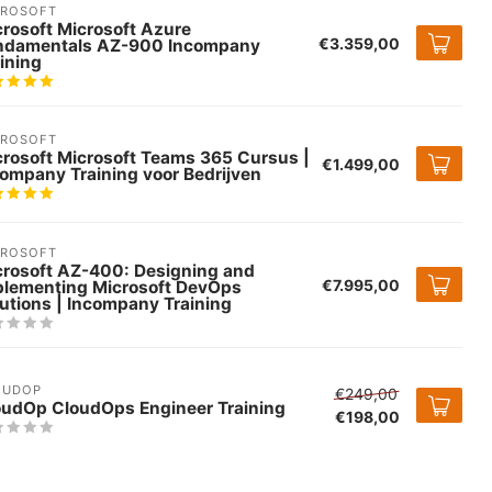
CROSOFT
rosoft Microsoft Azure
€3.359,00
ndamentals AZ-900 Incompany
ining
CROSOFT
crosoft Microsoft Teams 365 Cursus |
€1.499,00
ompany Training voor Bedrijven
CROSOFT
crosoft AZ-400: Designing and
€7.995,00
plementing Microsoft DevOps
utions | Incompany Training
OUDOP
€249,00
oudOp CloudOps Engineer Training
€198,00