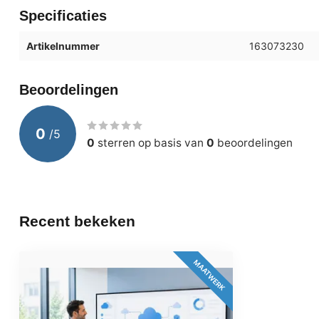
Specificaties
Artikelnummer
163073230
Beoordelingen
0
/
5
0
sterren op basis van
0
beoordelingen
Recent bekeken
MAATWERK