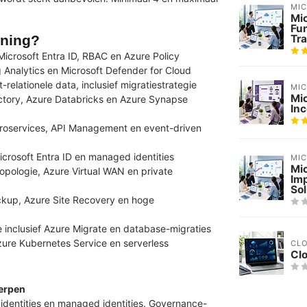
MI
Mic
Fu
ining?
Tra
Microsoft Entra ID, RBAC en Azure Policy
 Analytics en Microsoft Defender for Cloud
relationele data, inclusief migratiestrategie
MI
Mi
ctory, Azure Databricks en Azure Synapse
Inc
icroservices, API Management en event-driven
crosoft Entra ID en managed identities
MI
Mi
pologie, Azure Virtual WAN en private
Im
Sol
ckup, Azure Site Recovery en hoge
 inclusief Azure Migrate en database-migraties
ure Kubernetes Service en serverless
CL
Cl
werpen
 identities en managed identities. Governance-