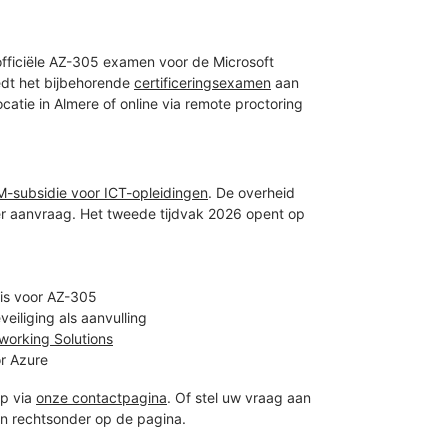
officiële AZ-305 examen voor de Microsoft
iedt het bijbehorende
certificeringsexamen
aan
atie in Almere of online via remote proctoring
M-subsidie voor ICT-opleidingen
. De overheid
r aanvraag. Het tweede tijdvak 2026 opent op
nis voor AZ-305
eiliging als aanvulling
working Solutions
r Azure
p via
onze contactpagina
. Of stel uw vraag aan
on rechtsonder op de pagina.