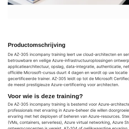
Productomschrijving
De AZ-305 incompany training leert uw cloud-architecten en seni
betrouwbare en veilige Azure-infrastructuuroplossingen ontwer
applicatiearchitectuur, opslag, data-integratie, authenticatie, ne
officiële Microsoft-cursus duurt 4 dagen en wordt op uw locatie
gecertificeerde trainer. AZ-305 leidt op tot de Microsoft Certifie
de meest prestigieuze Azure-certificering voor architecten.
Voor wie is deze training?
De AZ-305 incompany training is bestemd voor Azure-architecte
professionals met ervaring in Azure-beheer die willen doorgroeie
ervaring met het deployen of beheren van Azure-resources. St
(VMs, containers, serverless), Azure virtual networking, Azure 
ontwerpconcepten is vereist. AZ-104 of gelijkwaardige ervaring