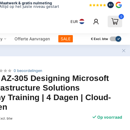
Maatwerk & gratis nulmeting
9.1
Altijd op het juiste niveau gestart
0
EUR
ny
Offerte Aanvragen
SALE
€
Excl. btw
0 beoordelingen
 AZ-305 Designing Microsoft
rastructure Solutions
 Training | 4 Dagen | Cloud-
en
Op voorraad
Excl. btw