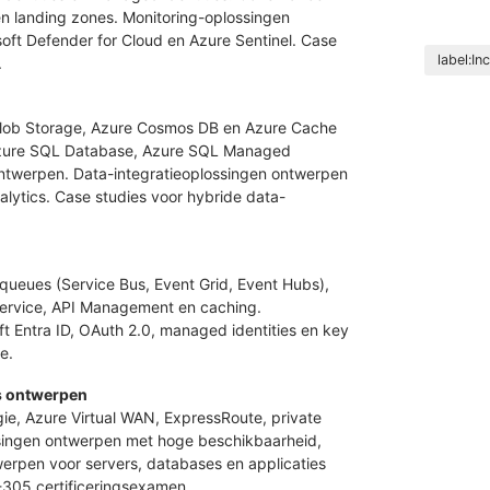
 landing zones. Monitoring-oplossingen
oft Defender for Cloud en Azure Sentinel. Case
label:I
.
n
Blob Storage, Azure Cosmos DB en Azure Cache
 Azure SQL Database, Azure SQL Managed
ontwerpen. Data-integratieoplossingen ontwerpen
lytics. Case studies voor hybride data-
queues (Service Bus, Event Grid, Event Hubs),
Service, API Management en caching.
t Entra ID, OAuth 2.0, managed identities en key
e.
es ontwerpen
e, Azure Virtual WAN, ExpressRoute, private
ssingen ontwerpen met hoge beschikbaarheid,
erpen voor servers, databases en applicaties
Z-305 certificeringsexamen.