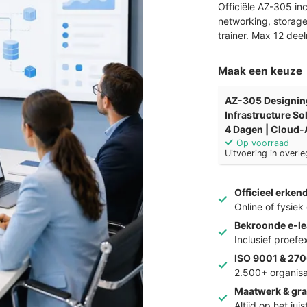
Officiële AZ-305 in
networking, storage
trainer. Max 12 dee
Maak een keuze
AZ-305 Designin
Infrastructure So
4 Dagen | Cloud-
Op voorraad
Uitvoering in overle
Officieel erken
Online of fysie
Bekroonde e-le
Inclusief proef
ISO 9001 & 270
2.500+ organisa
Maatwerk & gra
Altijd op het jui