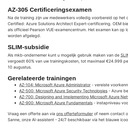
AZ-305 Certificeringsexamen
Na de training zijn uw medewerkers volledig voorbereid op het 
Certified: Azure Solutions Architect Expert-certificering. OEM b
als officieel Pearson VUE-examencentrum. Het examen kan op loc
worden afgelegd.
SLIM-subsidie
Als mkb-ondernemer kunt u mogelijk gebruik maken van de
SLI
vergoedt 60% van uw trainingskosten, tot maximaal €24.999 pe
10 augustus.
Gerelateerde trainingen
AZ-104: Microsoft Azure Administrator
- vereiste voorken
AZ-500: Microsoft Azure Security Technologies
- Azure bev
AZ-700: Designing and Implementing Microsoft Azure Net
AZ-900: Microsoft Azure Fundamentals
- instapniveau voo
Vraag een offerte aan via
ons offerteformulier
of neem contact o
Sanne, onze AI-assistent - 24/7 beschikbaar via het blauwe ico