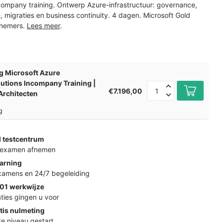
company training. Ontwerp Azure-infrastructuur: governance,
, migraties en business continuity. 4 dagen. Microsoft Gold
lnemers.
Lees meer
.
g Microsoft Azure
lutions Incompany Training |
€7.196,00
Architecten
g
d testcentrum
k examen afnemen
arning
examens en 24/7 begeleiding
01 werkwijze
ties gingen u voor
tis nulmeting
ste niveau gestart