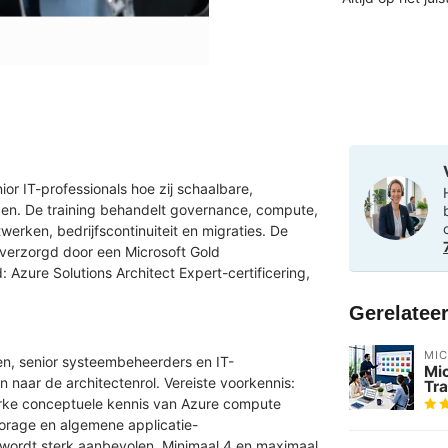
or IT-professionals hoe zij schaalbare,
pen. De training behandelt governance, compute,
twerken, bedrijfscontinuiteit en migraties. De
 verzorgd door een Microsoft Gold
d: Azure Solutions Architect Expert-certificering,
Gerelatee
MI
n, senior systeembeheerders en IT-
Mi
n naar de architectenrol. Vereiste voorkennis:
Tra
erke conceptuele kennis van Azure compute
Storage en algemene applicatie-
 wordt sterk aanbevolen. Minimaal 4 en maximaal