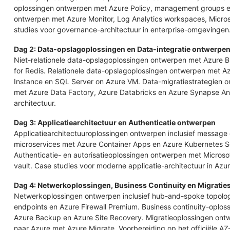
oplossingen ontwerpen met Azure Policy, management groups en
ontwerpen met Azure Monitor, Log Analytics workspaces, Micros
studies voor governance-architectuur in enterprise-omgevingen
Dag 2: Data-opslagoplossingen en Data-integratie ontwerpe
Niet-relationele data-opslagoplossingen ontwerpen met Azure 
for Redis. Relationele data-opslagoplossingen ontwerpen met
Instance en SQL Server on Azure VM. Data-migratiestrategien 
met Azure Data Factory, Azure Databricks en Azure Synapse Ana
architectuur.
Dag 3: Applicatiearchitectuur en Authenticatie ontwerpen
Applicatiearchitectuuroplossingen ontwerpen inclusief message 
microservices met Azure Container Apps en Azure Kubernetes 
Authenticatie- en autorisatieoplossingen ontwerpen met Microsof
vault. Case studies voor moderne applicatie-architectuur in Azur
Dag 4: Netwerkoplossingen, Business Continuity en Migrati
Netwerkoplossingen ontwerpen inclusief hub-and-spoke topologi
endpoints en Azure Firewall Premium. Business continuity-oplo
Azure Backup en Azure Site Recovery. Migratieoplossingen ontw
naar Azure met Azure Migrate. Voorbereiding op het officiële A