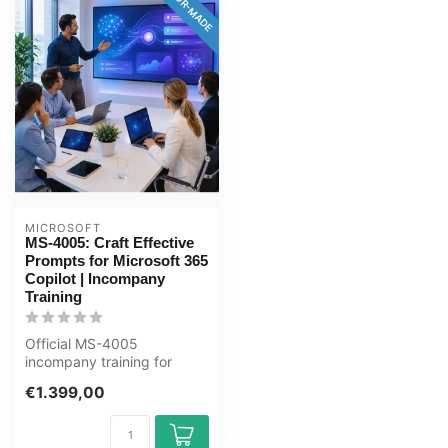
TAILOR-MADE
MICROSOFT
MS-4005: Craft Effective
Prompts for Microsoft 365
Copilot | Incompany
Training
Official MS-4005
incompany training for
Eindgebruikers. 1 day, fully
€1.399,00
customised,...