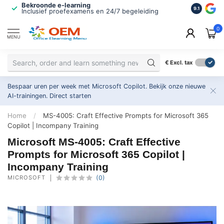
Bekroonde e-learning
ISO 9001 
9.1
Inclusief proefexamens en 24/7 begeleiding
2.500+ or
0
MENU
€
Excl. tax
Bespaar uren per week met Microsoft Copilot. Bekijk onze nieuwe
AI-trainingen.
Direct starten
Home
/
MS-4005: Craft Effective Prompts for Microsoft 365
Copilot | Incompany Training
Microsoft MS-4005: Craft Effective
Prompts for Microsoft 365 Copilot |
Incompany Training
MICROSOFT
(0)