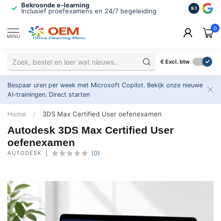
Bekroonde e-learning
ISO 9001 
9.1
Inclusief proefexamens en 24/7 begeleiding
2.500+ or
0
MENU
€
Excl. btw
Bespaar uren per week met Microsoft Copilot. Bekijk onze nieuwe
AI-trainingen.
Direct starten
Home
/
3DS Max Certified User oefenexamen
Autodesk 3DS Max Certified User
oefenexamen
AUTODESK
(0)