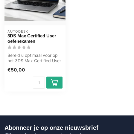
AUTODESK
3DS Max Certified User
oefenexamen
Bereid u optimaal voor op
het 3DS Max Certified User
examen met het GMetrix
€50,00
oefe...
Abonneer je op onze nieuwsbrief