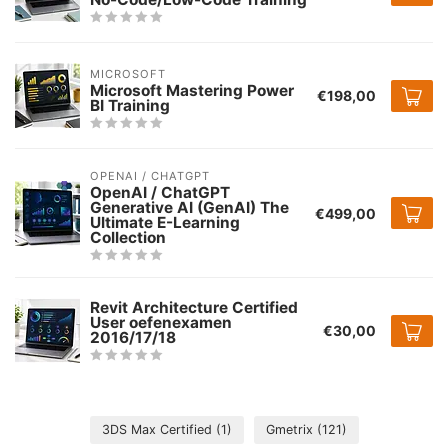
MICROSOFT
Microsoft Mastering Power
€198,00
BI Training
OPENAI / CHATGPT
OpenAI / ChatGPT
Generative AI (GenAI) The
€499,00
Ultimate E-Learning
Collection
Revit Architecture Certified
User oefenexamen
€30,00
2016/17/18
3DS Max Certified
(1)
Gmetrix
(121)