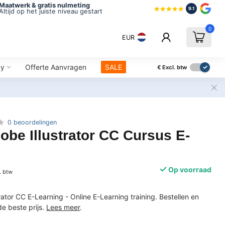
Maatwerk & gratis nulmeting
9.1
Altijd op het juiste niveau gestart
0
EUR
ny
Offerte Aanvragen
SALE
€
Excl. btw
0 beoordelingen
be Illustrator CC Cursus E-
Op voorraad
. btw
rator CC E-Learning - Online E-Learning training. Bestellen en
de beste prijs.
Lees meer
.