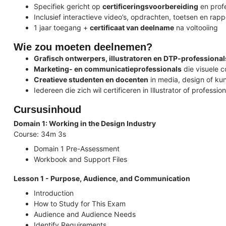
Specifiek gericht op
certificeringsvoorbereiding
en prof
Inclusief interactieve video’s, opdrachten, toetsen en rap
1 jaar toegang +
certificaat van deelname
na voltooiing
Wie zou moeten deelnemen?
Grafisch ontwerpers, illustratoren en DTP-professional
Marketing- en communicatieprofessionals
die visuele c
Creatieve studenten en docenten
in media, design of ku
Iedereen die zich wil certificeren in Illustrator of professi
Cursusinhoud
Domain 1: Working in the Design Industry
Course: 34m 3s
Domain 1 Pre-Assessment
Workbook and Support Files
Lesson 1 - Purpose, Audience, and Communication
Introduction
How to Study for This Exam
Audience and Audience Needs
Identify Requirements