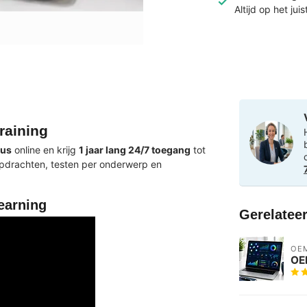
Altijd op het jui
raining
sus
online en krijg
1 jaar lang 24/7 toegang
tot
kopdrachten, testen per onderwerp en
earning
Gerelatee
OE
OEM