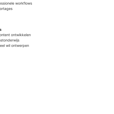
essionele workflows
portages
s
ontent ontwikkelen
nstonderwijs
oneel wil ontwerpen