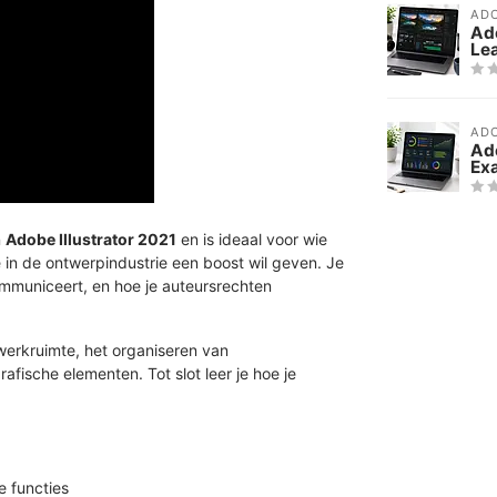
AD
Ad
Le
AD
Ado
Ex
n
Adobe Illustrator 2021
en is ideaal voor wie
ère in de ontwerpindustrie een boost wil geven. Je
ommuniceert, en hoe je auteursrechten
werkruimte, het organiseren van
ische elementen. Tot slot leer je hoe je
e functies