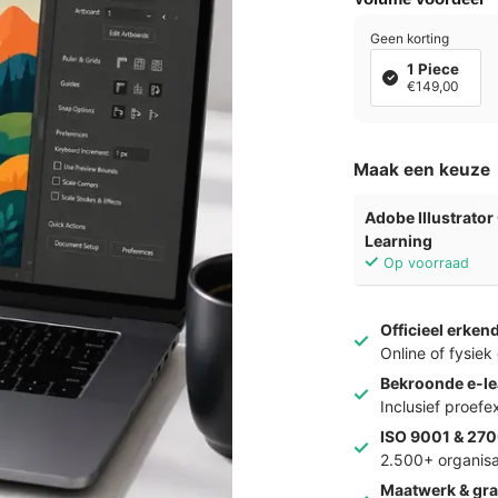
Geen korting
1 Piece
€149,00
Maak een keuze
Adobe Illustrato
Learning
Op voorraad
Officieel erken
Online of fysie
Bekroonde e-le
Inclusief proef
ISO 9001 & 270
2.500+ organisa
Maatwerk & gra