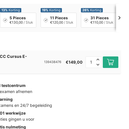
13%
Korting
19%
Korting
26%
Korting
33
5 Pieces
11 Pieces
31 Pieces
€130,00
/ Stuk
€120,00
/ Stuk
€110,00
/ Stuk
r CC Cursus E-
€149,00
139438476
d testcentrum
k examen afnemen
arning
examens en 24/7 begeleiding
01 werkwijze
ties gingen u voor
tis nulmeting