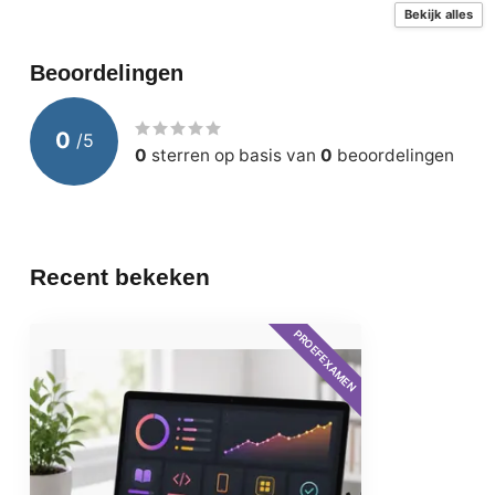
Realistic exam
Bekijk alles
analysis – Unli
Beoordelingen
Licentie
Persoonlijke 
Duur toegang
12 maanden van
0
/
5
0
sterren op basis van
0
beoordelingen
Beveiliging & Toegang
Persoonlijke lo
Taal
Voertaal is En
Nederlands)
Recent bekeken
Levering
Digitaal per e
PROEFEXAMEN