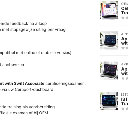
OE
OE
Tra
erde feedback na afloop
met stapsgewijze uitleg per vraag
APP
Ap
wit
ompatibel met online of mobiele versies)
t aanbevolen
APP
Ap
wit
t with Swift Associate
certificeringsexamen.
e via uw Certiport-dashboard.
IST
IS
Tra
de training als voorbereiding
ficiële examen af bij OEM