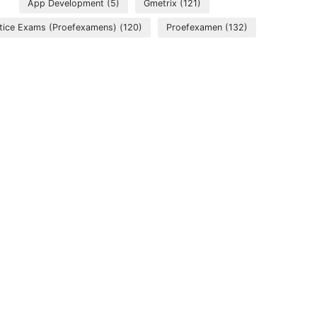
App Development
(5)
Gmetrix
(121)
tice Exams (Proefexamens)
(120)
Proefexamen
(132)