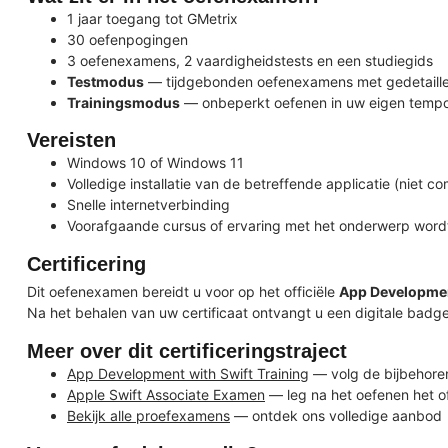
1 jaar toegang tot GMetrix
30 oefenpogingen
3 oefenexamens, 2 vaardigheidstests en een studiegids
Testmodus
— tijdgebonden oefenexamens met gedetaille
Trainingsmodus
— onbeperkt oefenen in uw eigen tempo 
Vereisten
Windows 10 of Windows 11
Volledige installatie van de betreffende applicatie (niet c
Snelle internetverbinding
Voorafgaande cursus of ervaring met het onderwerp word
Certificering
Dit oefenexamen bereidt u voor op het officiële
App Developmen
Na het behalen van uw certificaat ontvangt u een digitale badg
Meer over dit certificeringstraject
App Development with Swift Training
— volg de bijbehoren
Apple Swift Associate Examen
— leg na het oefenen het of
Bekijk alle proefexamens
— ontdek ons volledige aanbod