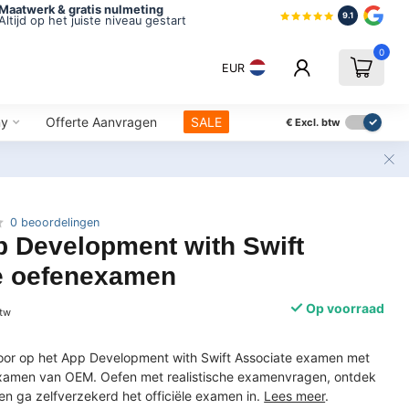
Maatwerk & gratis nulmeting
9.1
Altijd op het juiste niveau gestart
0
EUR
ny
Offerte Aanvragen
SALE
€
Excl. btw
0 beoordelingen
p Development with Swift
e oefenexamen
Op voorraad
btw
voor op het App Development with Swift Associate examen met
xamen van OEM. Oefen met realistische examenvragen, ontdek
n ga zelfverzekerd het officiële examen in.
Lees meer
.