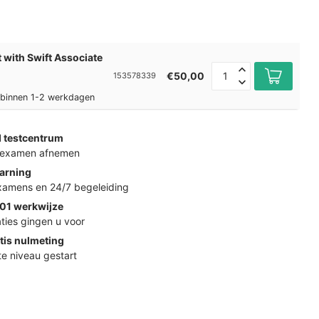
with Swift Associate
€50,00
153578339
l binnen 1-2 werkdagen
d testcentrum
k examen afnemen
arning
examens en 24/7 begeleiding
01 werkwijze
ties gingen u voor
tis nulmeting
ste niveau gestart