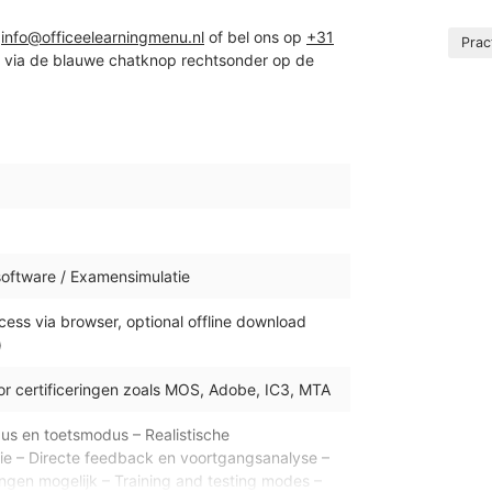
r
info@officeelearningmenu.nl
of bel ons op
+31
Prac
d via de blauwe chatknop rechtsonder op de
ftware / Examensimulatie
ss via browser, optional offline download
)
r certificeringen zoals MOS, Adobe, IC3, MTA
us en toetsmodus – Realistische
e – Directe feedback en voortgangsanalyse –
gen mogelijk – Training and testing modes –