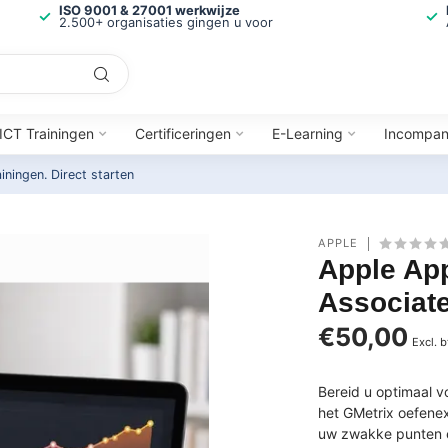
ISO 9001 & 27001 werkwijze
2.500+ organisaties gingen u voor
ICT Trainingen
Certificeringen
E-Learning
Incompa
ainingen.
Direct starten
APPLE
Apple Ap
Associat
€50,00
Excl. 
Bereid u optimaal 
het GMetrix oefene
uw zwakke punten e