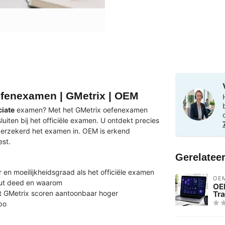
efenexamen | GMetrix | OEM
iate
examen? Met het GMetrix oefenexamen
iten bij het officiële examen. U ontdekt precies
verzekerd het examen in. OEM is erkend
st.
Gerelatee
en moeilijkheidsgraad als het officiële examen
OE
out deed en waarom
OEM
 GMetrix scoren aantoonbaar hoger
Tra
po