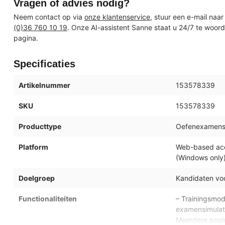
Vragen of advies nodig?
Neem contact op via
onze klantenservice
, stuur een e-mail naa
(0)36 760 10 19
. Onze AI-assistent Sanne staat u 24/7 te woor
pagina.
Specificaties
Artikelnummer
153578339
SKU
153578339
Producttype
Oefenexamenso
Platform
Web-based acce
(Windows only
Doelgroep
Kandidaten voo
Functionaliteiten
– Trainingsmod
examensimulati
Meerdere pogin