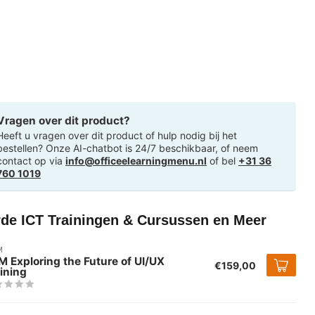
Vragen over dit product?
Heeft u vragen over dit product of hulp nodig bij het
bestellen? Onze AI-chatbot is 24/7 beschikbaar, of neem
contact op via
info@officeelearningmenu.nl
of bel
+31 36
760 1019
rde ICT Trainingen & Cursussen en Meer
M
 Exploring the Future of UI/UX
€159,00
ining