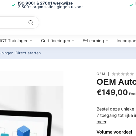
ISO 9001 & 27001 werkwijze
2.500+ organisaties gingen u voor
ICT Trainingen
Certificeringen
E-Learning
Incompa
ainingen.
Direct starten
OEM
OEM Autom
€149,00
Excl
Bestel deze unieke 
7 toegang tot rijke
meer
.
Volume voordeel