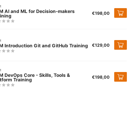
M
M AI and ML for Decision-makers
€198,00
ining
M
€129,00
 Introduction Git and GitHub Training
M
 DevOps Core - Skills, Tools &
€198,00
tform Training