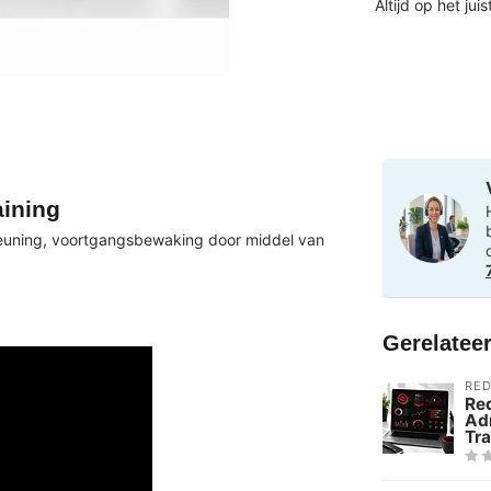
Altijd op het jui
aining
steuning, voortgangsbewaking door middel van
ect te testen.
Gerelatee
RED
Red
Ad
Tra