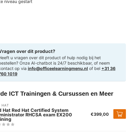
ste niveau gestart
Vragen over dit product?
Heeft u vragen over dit product of hulp nodig bij het
bestellen? Onze AI-chatbot is 24/7 beschikbaar, of neem
contact op via
info@officeelearningmenu.nl
of bel
+31 36
760 1019
rde ICT Trainingen & Cursussen en Meer
 HAT
 Hat Red Hat Certified System
€399,00
ministrator RHCSA exam EX200
ining