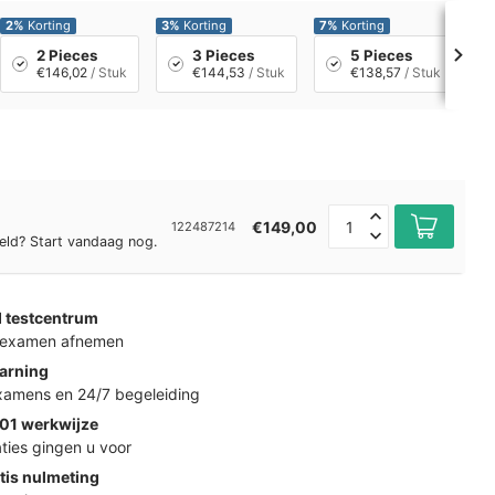
2%
Korting
3%
Korting
7%
Korting
10
2 Pieces
3 Pieces
5 Pieces
€146,02
/ Stuk
€144,53
/ Stuk
€138,57
/ Stuk
€149,00
122487214
eld? Start vandaag nog.
d testcentrum
k examen afnemen
arning
examens en 24/7 begeleiding
01 werkwijze
ties gingen u voor
tis nulmeting