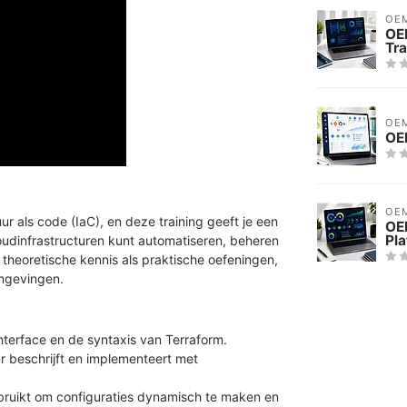
OE
OE
Tra
OE
OEM
OE
ur als code (IaC), en deze training geeft je een
OEM
Pla
loudinfrastructuren kunt automatiseren, beheren
 theoretische kennis als praktische oefeningen,
omgevingen.
nterface en de syntaxis van Terraform.
ur beschrijft en implementeert met
bruikt om configuraties dynamisch te maken en