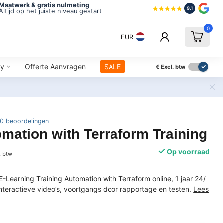
Maatwerk & gratis nulmeting
9.1
Altijd op het juiste niveau gestart
0
EUR
ny
Offerte Aanvragen
SALE
€
Excl. btw
0 beoordelingen
ation with Terraform Training
Op voorraad
. btw
E-Learning Training Automation with Terraform online, 1 jaar 24/
 interactieve video’s, voortgangs door rapportage en testen.
Lees