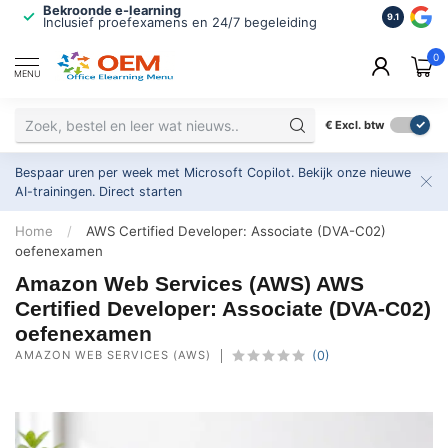
Bekroonde e-learning
ISO 9001 
9.1
Inclusief proefexamens en 24/7 begeleiding
2.500+ or
0
MENU
€
Excl. btw
Bespaar uren per week met Microsoft Copilot. Bekijk onze nieuwe
AI-trainingen.
Direct starten
Home
/
AWS Certified Developer: Associate (DVA-C02)
oefenexamen
Amazon Web Services (AWS) AWS
Certified Developer: Associate (DVA-C02)
oefenexamen
AMAZON WEB SERVICES (AWS)
(0)