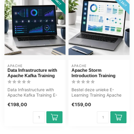
APACHE
APACHE
Data Infrastructure with
Apache Storm
Apache Kafka Training
Introduction Training
Data Infrastructure with
Bestel deze unieke E-
Apache Kafka Training E-
Learning Training Apache
Learning. Gecertificeerde
Storm Introduction online, 1
€198,00
€159,00
docen...
jaar ...