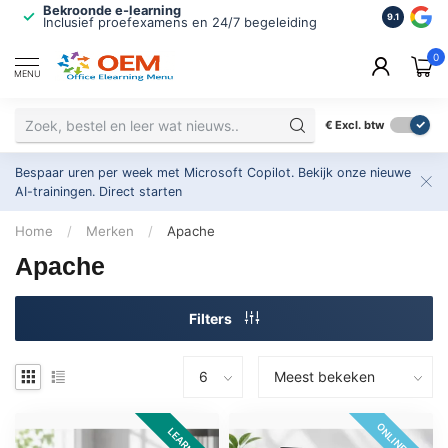
Bekroonde e-learning
ISO 9001 
9.1
Inclusief proefexamens en 24/7 begeleiding
2.500+ or
0
MENU
€
Excl. btw
Bespaar uren per week met Microsoft Copilot. Bekijk onze nieuwe
AI-trainingen.
Direct starten
Home
/
Merken
/
Apache
Apache
Filters
ONLINE 24/7
LEARNKIT