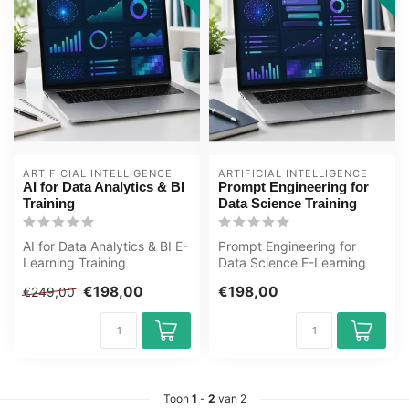
ARTIFICIAL INTELLIGENCE
ARTIFICIAL INTELLIGENCE
AI for Data Analytics & BI
Prompt Engineering for
Training
Data Science Training
AI for Data Analytics & BI E-
Prompt Engineering for
Learning Training
Data Science E-Learning
Gecertificeerde docenten
Training Gecertificeerde
€198,00
€198,00
€249,00
Quizzen ...
docenten...
Toon
1
-
2
van 2