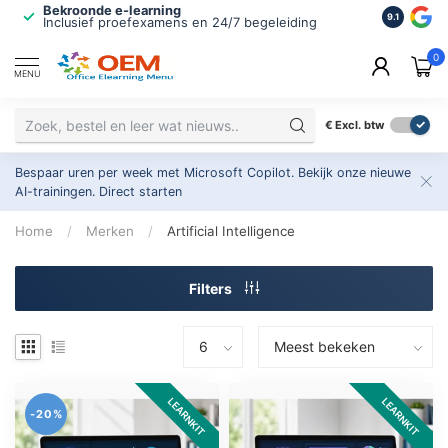
Bekroonde e-learning
ISO 9001 
9.1
Inclusief proefexamens en 24/7 begeleiding
2.500+ or
0
MENU
€
Excl. btw
Bespaar uren per week met Microsoft Copilot. Bekijk onze nieuwe
AI-trainingen.
Direct starten
Home
/
Merken
/
Artificial Intelligence
Filters
LEARNKIT
LEARNKIT
-20%