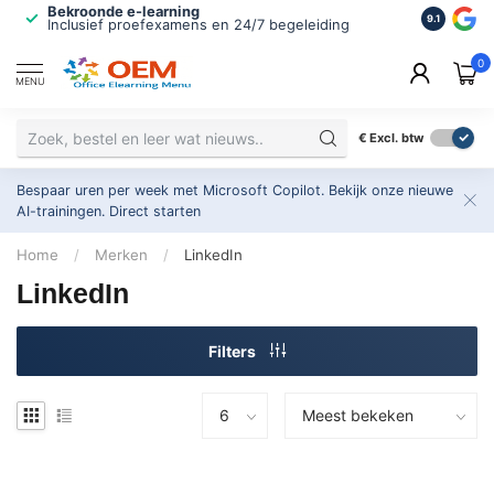
Bekroonde e-learning
ISO 9001 
9.1
Inclusief proefexamens en 24/7 begeleiding
2.500+ or
0
MENU
€
Excl. btw
Bespaar uren per week met Microsoft Copilot. Bekijk onze nieuwe
AI-trainingen.
Direct starten
Home
/
Merken
/
LinkedIn
LinkedIn
Filters