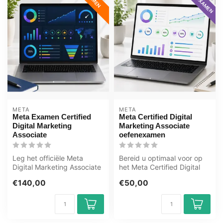
META
META
Meta Examen Certified
Meta Certified Digital
Digital Marketing
Marketing Associate
Associate
oefenexamen
Leg het officiële Meta
Bereid u optimaal voor op
Digital Marketing Associate
het Meta Certified Digital
Examen af bij OEM, erkend
Marketing Associate
€140,00
€50,00
Cer...
examen ...