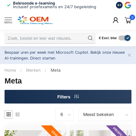
Bekroonde e-learning
ISO 9001 
9.1
Inclusief proefexamens en 24/7 begeleiding
2.500+ or
0
MENU
€
Excl. btw
Bespaar uren per week met Microsoft Copilot. Bekijk onze nieuwe
AI-trainingen.
Direct starten
Home
/
Merken
/
Meta
Meta
Filters
PROEFEXAMEN
EXAMEN