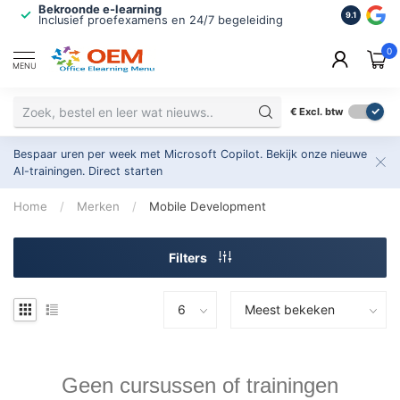
Bekroonde e-learning
ISO 9001 
9.1
Inclusief proefexamens en 24/7 begeleiding
2.500+ or
0
MENU
€
Excl. btw
Bespaar uren per week met Microsoft Copilot. Bekijk onze nieuwe
AI-trainingen.
Direct starten
Home
/
Merken
/
Mobile Development
Filters
Geen cursussen of trainingen