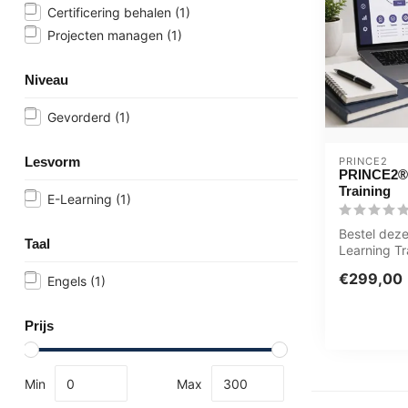
Certificering behalen
(1)
Projecten managen
(1)
Niveau
Gevorderd
(1)
Lesvorm
PRINCE2
PRINCE2® 
Training
E-Learning
(1)
Bestel deze
Taal
Learning T
Foundation o
€299,00
Engels
(1)
7 ...
Prijs
Min
Max