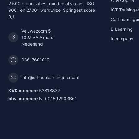
AI & Copilot
2.500 organisaties trainden al via ons. ISO
ICT Traininge
9001 en 27001 werkwijze. Springest score
9,1.
Certificeringe
E-Learning
Veluwezoom 5
1327 AA Almere
Incompany
Nederland
036-7601019
info@officeelearningmenu.nl
KVK nummer:
52818837
btw-nummer:
NL001592903B61