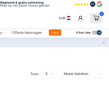
Maatwerk & gratis nulmeting
9.1
Altijd op het juiste niveau gestart
0
EUR
ny
Offerte Aanvragen
SALE
€
Excl. btw
Toon: