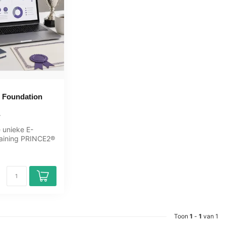
Foundation
 unieke E-
raining PRINCE2®
nline, 1 jaar 24/
Toon
1
-
1
van 1