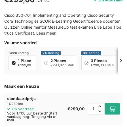
Excl. btw
Cisco 350-701 Implementing and Operating Cisco Security
Core Technologies SCOR E-Learning Gecertificeerde docenten
Quizzen Online mentor MeasureUp test examen Live Labs Tips
trucs Certificaat.
Lees meer
.
Volume voordeel
Geen korting
2%
Korting
3%
Korting
7
1 Piece
2 Pieces
3 Pieces
€299,00
€293,02
/ Stuk
€290,03
/ Stuk
Maak een keuze
standaardprijs
117230190
€299,00
Op voorraad
Voor 17:00 uur besteld? Start
vandaag nog. Toegang via e-
mail.