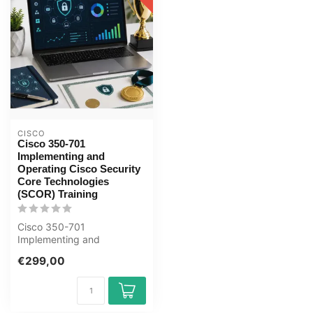
CISCO
Cisco 350-701
Implementing and
Operating Cisco Security
Core Technologies
(SCOR) Training
Cisco 350-701
Implementing and
Operating Cisco Security
€299,00
Core Technologies SCOR
E...