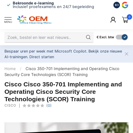
Bekroonde e-learning
ISO 9001 
9.1
Inclusief proefexamens en 24/7 begeleiding
2.500+ or
0
MENU
€
Excl. btw
Bespaar uren per week met Microsoft Copilot. Bekijk onze nieuwe
AI-trainingen.
Direct starten
Home
/
Cisco 350-701 Implementing and Operating Cisco
Security Core Technologies (SCOR) Training
Cisco Cisco 350-701 Implementing and
Operating Cisco Security Core
Technologies (SCOR) Training
CISCO
(0)