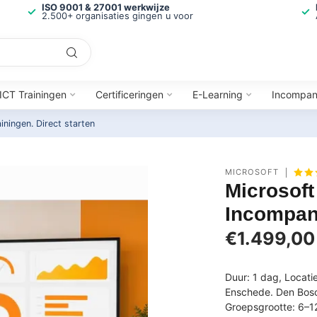
ISO 9001 & 27001 werkwijze
2.500+ organisaties gingen u voor
ICT Trainingen
Certificeringen
E-Learning
Incompa
ainingen.
Direct starten
MICROSOFT
Microsof
Incompan
€1.499,00
Duur: 1 dag, Locatie
Enschede. Den Bosc
Groepsgrootte: 6–12