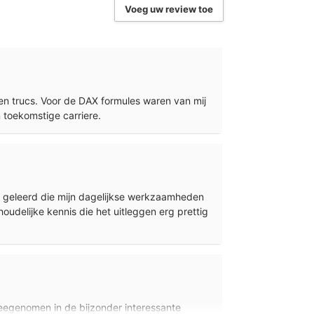
Voeg uw review toe
gtarief
t per persoon
Engels
en trucs. Voor de DAX formules waren van mij
locatie in overleg
n toekomstige carriere.
op één van onze trainingslocaties of online
 deelname (digitaal of via gebruikersprofiel)
eb geleerd die mijn dagelijkse werkzaamheden
nhoudelijke kennis die het uitleggen erg prettig
meegenomen in de bijzonder interessante