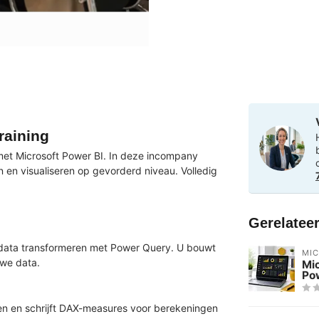
raining
met Microsoft Power BI. In deze incompany
n en visualiseren op gevorderd niveau. Volledig
Gerelatee
data transformeren met Power Query. U bouwt
MI
uwe data.
Mic
Pow
en en schrijft DAX-measures voor berekeningen