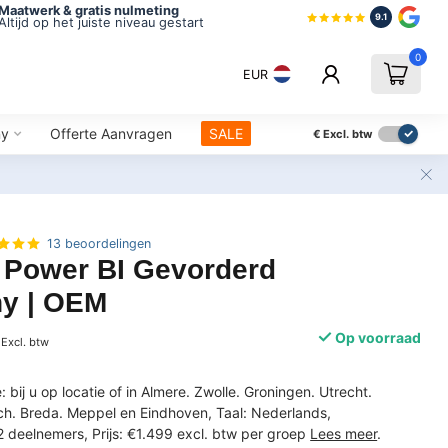
Maatwerk & gratis nulmeting
9.1
Altijd op het juiste niveau gestart
0
EUR
ny
Offerte Aanvragen
SALE
€
Excl. btw
13 beoordelingen
t Power BI Gevorderd
y | OEM
Op voorraad
Excl. btw
: bij u op locatie of in Almere. Zwolle. Groningen. Utrecht.
h. Breda. Meppel en Eindhoven, Taal: Nederlands,
 deelnemers, Prijs: €1.499 excl. btw per groep
Lees meer
.