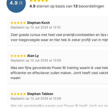
4.9
/
5
4.9
sterren op basis van
13
beoordelingen
Dagdeelprijs
70% van het da
Prijsstructuur
Per groep, nie
Stephan Koch
Geplaatst op 13 Juli 2026 at 12:10
Taal
Nederlands of 
Zeer goede cursus met heel veel praktijkvoorbeelden en tips 
Levering
Datum, tijd en 
voor toegevoegde waar en hier heb ik zeker profijt van in mij
Locatie
Op uw locatie, 
Alan Ly
Certificering
Certificaat van
Geplaatst op 13 Juli 2026 at 12:09
Was een fijne gevorderde Power BI training waarin ik veel h
efficienter en effectiever zullen maken. Jorrit heeft veel vaki
maakt
Stephen Takken
Geplaatst op 13 Juli 2026 at 12:09
Met zijn aanstekelijke passie voor Power BI heeft Jorrit ons 