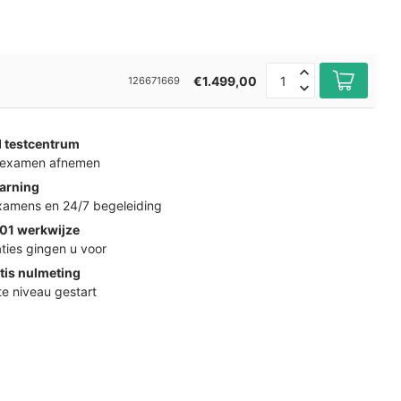
€1.499,00
126671669
d testcentrum
k examen afnemen
arning
examens en 24/7 begeleiding
01 werkwijze
ties gingen u voor
tis nulmeting
ste niveau gestart