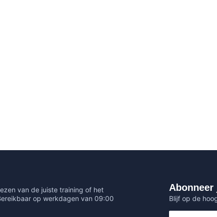
e mogelijk is. Ging soms wat te snel maar de
-BI nog meer kunt doen. Zeker een aanrader!!
f aan de slag mochten. Er was nog wat tijd
Abonneer 
ezen van de juiste training of het
Blijf op de hoo
 Bereikbaar op werkdagen van 09:00