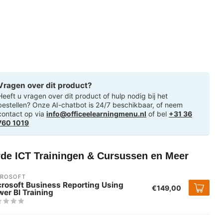
Vragen over dit product?
Heeft u vragen over dit product of hulp nodig bij het
bestellen? Onze AI-chatbot is 24/7 beschikbaar, of neem
contact op via
info@officeelearningmenu.nl
of bel
+31 36
760 1019
rde ICT Trainingen & Cursussen en Meer
CROSOFT
rosoft Business Reporting Using
€149,00
er BI Training