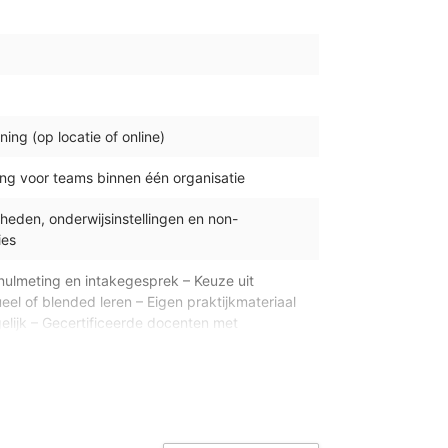
ing (op locatie of online)
ng voor teams binnen één organisatie
rheden, onderwijsinstellingen en non-
ies
 nulmeting en intakegesprek – Keuze uit
tueel of blended leren – Eigen praktijkmateriaal
elijk – Gecertificeerde docenten met
g – Flexibele planning (ook in het weekend) –
rsusboeken
emers per groep
f dagdeel (3 uur)