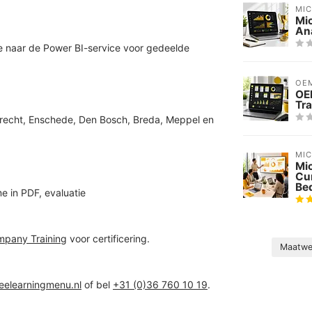
MI
Mic
Ana
ze naar de Power BI-service voor gedeelde
OE
OE
Tra
 Utrecht, Enschede, Den Bosch, Breda, Meppel en
MI
Mic
Cu
Bed
me in PDF, evaluatie
mpany Training
voor certificering.
Maatw
ceelearningmenu.nl
of bel
+31 (0)36 760 10 19
.