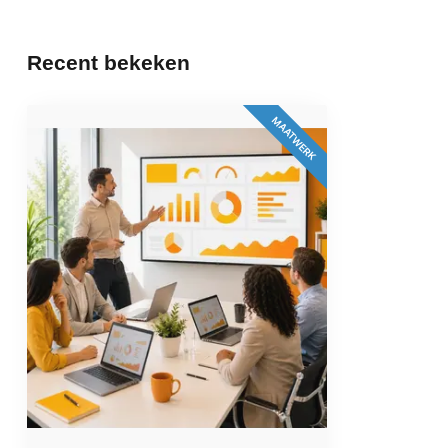
wereld van Power BI. We hebben mooie inzichten gekregen i
next step kunnen maken!
Recent bekeken
Nico Wesselink
Geplaatst op 13 Juli 2026 at 12:08
MAATWERK
Power BI trainingsdag van Jorrit Peters gehad. Dag vol energie
gehaald. Jorrit kan het enthousiast inhoudelijk buitengewoon 
aankan. Haalt dus het beste uit de cursisten.
André van Dijk
Geplaatst op 4 November 2022 at 14:30
Praktische training voor nog meer vaardigheden, zeer nuttig.
Jan Versteen
Geplaatst op 4 November 2022 at 14:30
Leerzame dag!