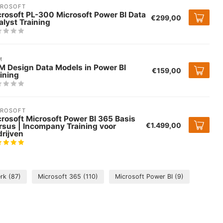
CROSOFT
rosoft PL-300 Microsoft Power BI Data
€299,00
lyst Training
M
M Design Data Models in Power BI
€159,00
ining
CROSOFT
rosoft Microsoft Power BI 365 Basis
€1.499,00
rsus | Incompany Training voor
rijven
erk
(87)
Microsoft 365
(110)
Microsoft Power BI
(9)