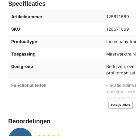
Specificaties
Artikelnummer
126671669
SKU
126671669
Producttype
Incompany train
Toepassing
Maatwerktraini
Doelgroep
Bedrijven, ove
profitorganisat
Functionaliteiten
– Gratis online
klassikaal, vir
integreren mog
praktijkervarin
Bekijk alles
Praktische cu
Beoordelingen
Aantal deelnemers
1 tot 12 deeln
Duur training
1 dag (6 uur) o