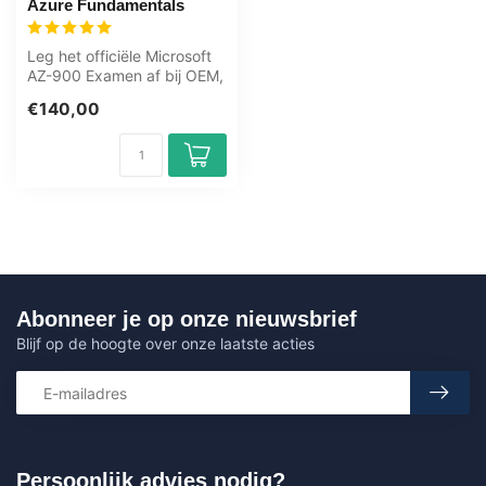
Azure Fundamentals
Leg het officiële Microsoft
AZ-900 Examen af bij OEM,
erkend Certiport
€140,00
examencen...
Abonneer je op onze nieuwsbrief
Blijf op de hoogte over onze laatste acties
Persoonlijk advies nodig?