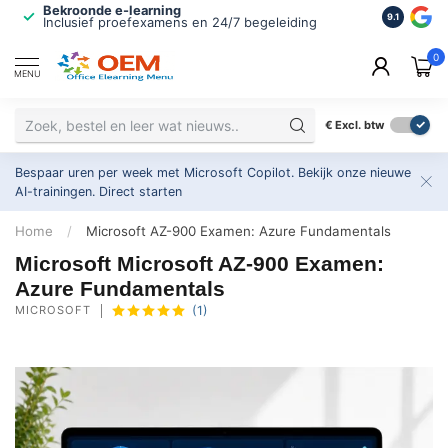
Bekroonde e-learning
ISO 9001 
9.1
Inclusief proefexamens en 24/7 begeleiding
2.500+ or
0
MENU
€
Excl. btw
Bespaar uren per week met Microsoft Copilot. Bekijk onze nieuwe
AI-trainingen.
Direct starten
Home
/
Microsoft AZ-900 Examen: Azure Fundamentals
Microsoft Microsoft AZ-900 Examen:
Azure Fundamentals
MICROSOFT
(1)