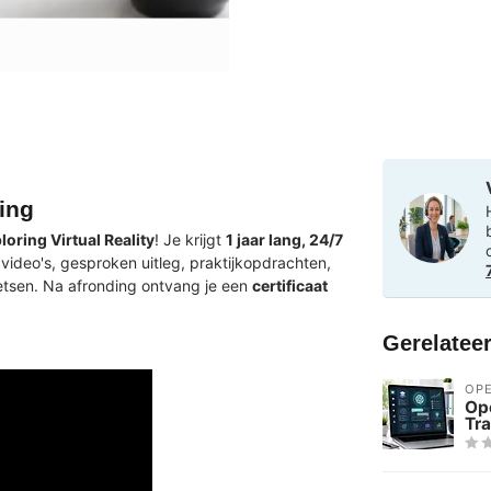
ning
oring Virtual Reality
! Je krijgt
1 jaar lang, 24/7
video's, gesproken uitleg, praktijkopdrachten,
etsen. Na afronding ontvang je een
certificaat
Gerelatee
OPE
Op
Tra