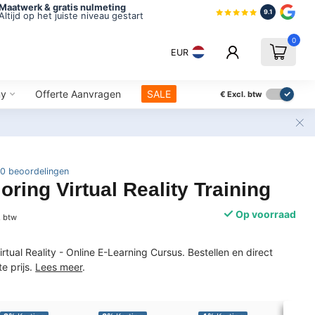
Maatwerk & gratis nulmeting
9.1
Altijd op het juiste niveau gestart
0
EUR
ny
Offerte Aanvragen
SALE
€
Excl. btw
0 beoordelingen
ring Virtual Reality Training
Op voorraad
. btw
irtual Reality - Online E-Learning Cursus. Bestellen en direct
e prijs.
Lees meer
.