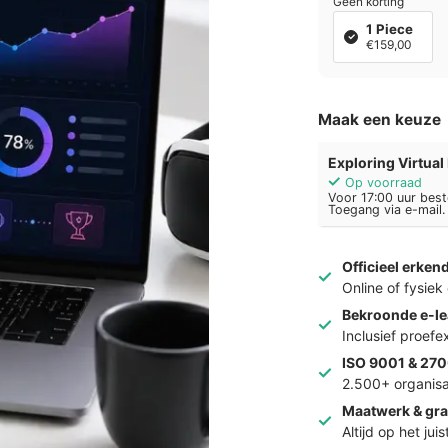
Geen korting
1 Piece
€159,00
Maak een keuze
Exploring Virtual 
Op voorraad
Voor 17:00 uur best
Toegang via e-mail.
Officieel erken
Online of fysie
Bekroonde e-le
Inclusief proef
ISO 9001 & 270
2.500+ organisa
Maatwerk & gra
Altijd op het jui