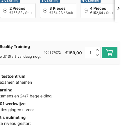
2%
Korting
3%
Korting
4%
Korting
5%
2 Pieces
3 Pieces
4 Pieces
€155,82
/ Stuk
€154,23
/ Stuk
€152,64
/ Stuk
Reality Training
€159,00
104397072
eld? Start vandaag nog.
d testcentrum
k examen afnemen
arning
examens en 24/7 begeleiding
01 werkwijze
ties gingen u voor
tis nulmeting
ste niveau gestart