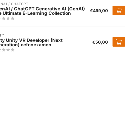
NAI / CHATGPT
enAI / ChatGPT Generative AI (GenAI)
€499,00
 Ultimate E-Learning Collection
TY
ty Unity VR Developer (Next
€50,00
neration) oefenexamen