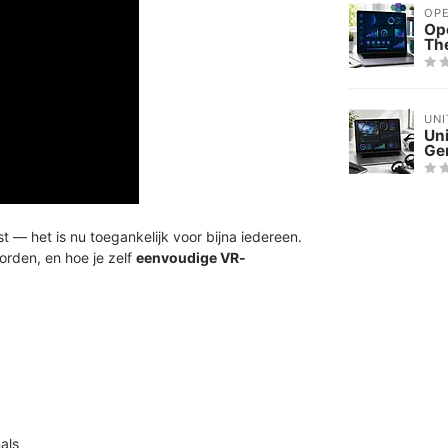
OPE
Op
The
UNI
Uni
Ge
st — het is nu toegankelijk voor bijna iedereen.
orden, en hoe je zelf
eenvoudige VR-
als