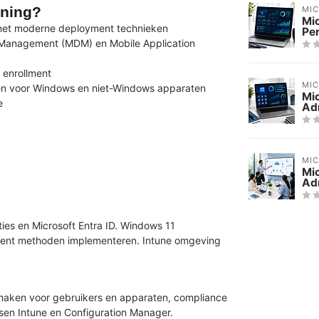
ining?
MI
Mi
 met moderne deployment technieken
Pe
e Management (MDM) en Mobile Application
 enrollment
MI
ren voor Windows en niet-Windows apparaten
Mi
e
Adm
MI
Mi
Adm
es en Microsoft Entra ID. Windows 11
lment methoden implementeren. Intune omgeving
nmaken voor gebruikers en apparaten, compliance
sen Intune en Configuration Manager.