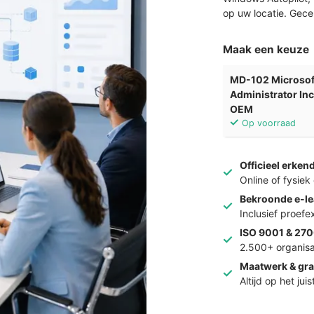
op uw locatie. Gece
Maak een keuze
MD-102 Microsof
Administrator In
OEM
Op voorraad
Officieel erken
Online of fysie
Bekroonde e-le
Inclusief proef
ISO 9001 & 270
2.500+ organisa
Maatwerk & gra
Altijd op het jui