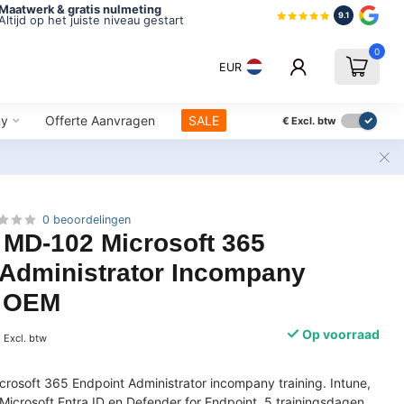
Maatwerk & gratis nulmeting
9.1
Altijd op het juiste niveau gestart
0
EUR
ny
Offerte Aanvragen
SALE
€
Excl. btw
0 beoordelingen
 MD-102 Microsoft 365
 Administrator Incompany
| OEM
0
Op voorraad
Excl. btw
crosoft 365 Endpoint Administrator incompany training. Intune,
Microsoft Entra ID en Defender for Endpoint. 5 trainingsdagen