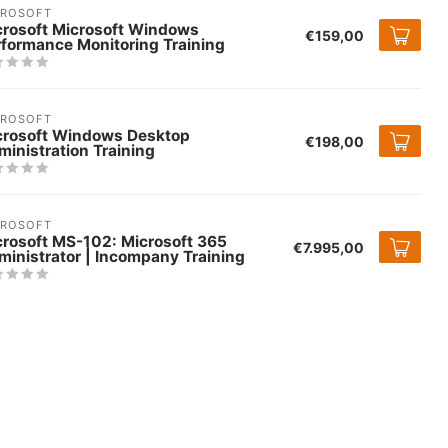
CROSOFT
crosoft Microsoft Windows
€159,00
rformance Monitoring Training
CROSOFT
crosoft Windows Desktop
€198,00
inistration Training
CROSOFT
crosoft MS-102: Microsoft 365
€7.995,00
inistrator | Incompany Training