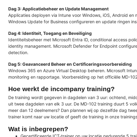
Dag 3: Applicatiebeheer en Update Management
Applicaties deployen via Intune voor Windows, iOS, Android en
Windows Update for Business configureren en update ringen inste
Dag 4: Identiteit, Toegang en Beveiliging
Identiteitsbeheer met Microsoft Entra ID, conditional access polic
identity management. Microsoft Defender for Endpoint configure
detection.
Dag 5: Geavanceerd Beheer en Certificeringsvoorbereiding
Windows 365 en Azure Virtual Desktop beheren. Microsoft Intun
monitoring en rapportage. Voorbereiding op het officiële MD-102
Hoe werkt de incompany training?
De training wordt gegeven in dagdelen van 3 uur: ochtend, midd
uit twee dagdelen van elk 3 uur. De MD-102 training duurt 5 vol
meer dan 12 deelnemers? Dan plannen wij op dezelfde dag twe
trainer komt naar uw locatie of geeft de training in onze trainin
Wat is inbegrepen?
Gecertificeerde ICT-trainer op uw locatie gedurende 5 tr