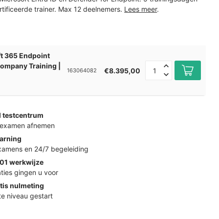
rtificeerde trainer. Max 12 deelnemers.
Lees meer
.
t 365 Endpoint
company Training |
€8.395,00
163064082
d testcentrum
k examen afnemen
arning
examens en 24/7 begeleiding
01 werkwijze
ties gingen u voor
tis nulmeting
ste niveau gestart