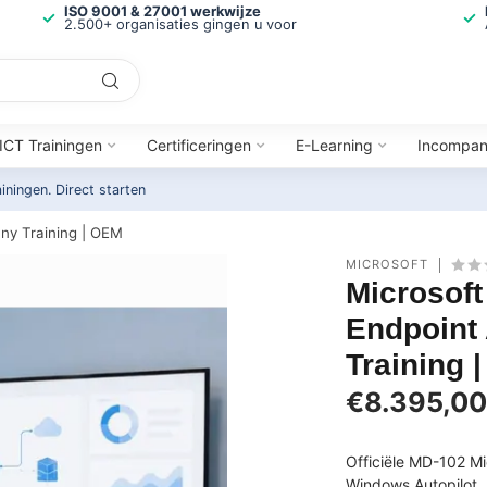
ISO 9001 & 27001 werkwijze
2.500+ organisaties gingen u voor
ICT Trainingen
Certificeringen
E-Learning
Incompa
ainingen.
Direct starten
ny Training | OEM
MICROSOFT
Microsoft
Endpoint
Training 
€8.395,0
Officiële MD-102 Mi
Windows Autopilot, 