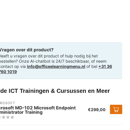
Vragen over dit product?
Heeft u vragen over dit product of hulp nodig bij het
bestellen? Onze AI-chatbot is 24/7 beschikbaar, of neem
contact op via
info@officeelearningmenu.nl
of bel
+31 36
760 1019
rde ICT Trainingen & Cursussen en Meer
CROSOFT
crosoft MD-102 Microsoft Endpoint
€299,00
inistrator Training