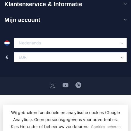
Klantenservice & Informatie
Mijn account
€
Wij gebruiken functionele en analytische cookies (Google
Analytics). Geen persoonsgegevens voor advertenties.
© Copyright 2026 OEM ICT Trainingen & Advies
- Powered by
Lightspeed
-
Lightspeed design
by
Dyvelopment
Kies hieronder of beheer uw voorkeuren.
Cookies beheren