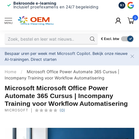
Bekroonde e-learning
ISO 9001 
9.1
Inclusief proefexamens en 24/7 begeleiding
2.500+ or
0
MENU
€
Excl. btw
Bespaar uren per week met Microsoft Copilot. Bekijk onze nieuwe
AI-trainingen.
Direct starten
Home
/
Microsoft Office Power Automate 365 Cursus |
Incompany Training voor Workflow Automatisering
Microsoft Microsoft Office Power
Automate 365 Cursus | Incompany
Training voor Workflow Automatisering
MICROSOFT
(0)