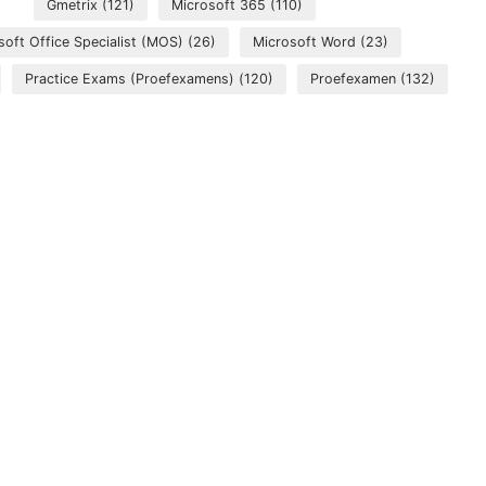
Gmetrix
(121)
Microsoft 365
(110)
soft Office Specialist (MOS)
(26)
Microsoft Word
(23)
Practice Exams (Proefexamens)
(120)
Proefexamen
(132)