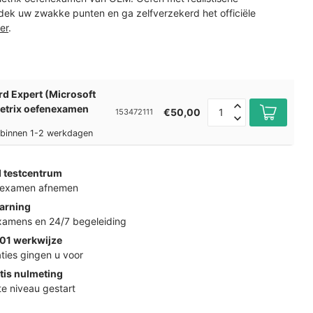
ek uw zwakke punten en ga zelfverzekerd het officiële
er
.
d Expert (Microsoft
etrix oefenexamen
€50,00
153472111
l binnen 1-2 werkdagen
d testcentrum
k examen afnemen
arning
examens en 24/7 begeleiding
01 werkwijze
ties gingen u voor
tis nulmeting
ste niveau gestart