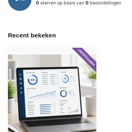
0
sterren op basis van
0
beoordelingen
Beveiliging & Toegang
Persoonlijke lo
Taal
Voertaal is En
Nederlands)
Recent bekeken
Levering
Digitaal per e
PROEFEXAMEN