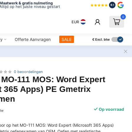
Maatwerk & gratis nulmeting
9.1
Altijd op het juiste niveau gestart
0
EUR
ny
Offerte Aanvragen
SALE
€
Excl. btw
0 beoordelingen
t MO-111 MOS: Word Expert
t 365 Apps) PE Gmetrix
amen
Op voorraad
btw
voor op het MO-111 MOS: Word Expert (Microsoft 365 Apps)
trix oefenexamen van OEM. Oefen met realistische