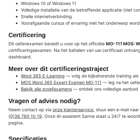
Windows 10 of Windows 11
Volledige installatie van de betreffende applicatie (niet c
Snelle internetverbinding
Voorafgaande cursus of ervaring met het onderwerp word
Certificering
Dit oefenexamen bereidt u voor op het officiële
MO-111 MOS: Wo
certificeringsexamen. Na het behalen van uw certificaat ontvang
dashboard.
Meer over dit certificeringstraject
Word 365 E-Learning
— volg de bijbehorende training als
MOS Word 365 Expert Examen MO-111
— leg na het oefen
Bekijk alle proefexamens
— ontdek ons volledige aanbod
Vragen of advies nodig?
Neem contact op via
onze klantenservice
, stuur een e-mail naa
(0)36 760 10 19
. Onze AI-assistent Sanne staat u 24/7 te woor
pagina.
Specificaties