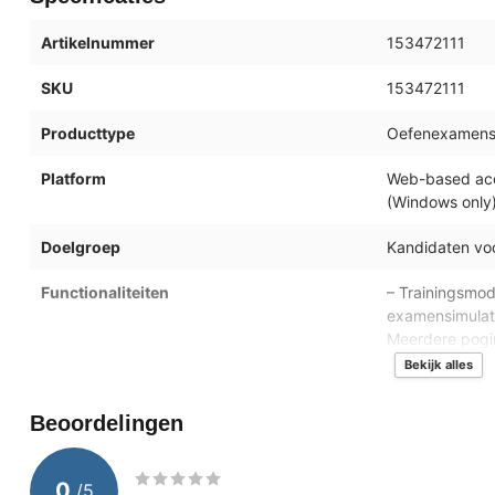
Artikelnummer
153472111
SKU
153472111
Producttype
Oefenexamenso
Platform
Web-based acce
(Windows only
Doelgroep
Kandidaten voo
Functionaliteiten
– Trainingsmod
examensimulati
Meerdere pogin
Realistic exam
Bekijk alles
analysis – Unli
Beoordelingen
Licentie
Persoonlijke 
Duur toegang
12 maanden van
0
/
5