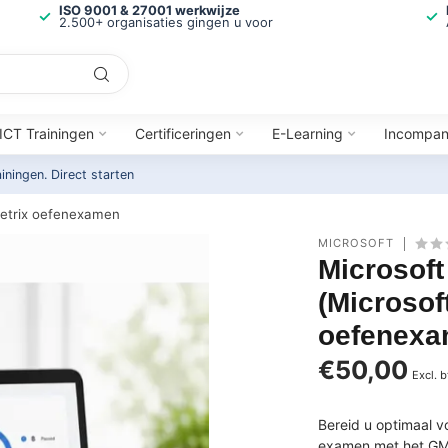
ISO 9001 & 27001 werkwijze
2.500+ organisaties gingen u voor
ICT Trainingen
Certificeringen
E-Learning
Incompa
ainingen.
Direct starten
metrix oefenexamen
MICROSOFT
Microsof
(Microsof
oefenex
€50,00
Excl. 
Bereid u optimaal 
examen met het GMe