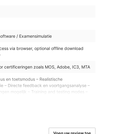
ftware / Examensimulatie
ss via browser, optional offline download
)
r certificeringen zoals MOS, Adobe, IC3, MTA
us en toetsmodus – Realistische
e – Directe feedback en voortgangsanalyse –
gen mogelijk – Training and testing modes –
 simulation – Instant feedback and progress
mited attempts durin
toegangscode, 12 maanden geldig
af activatie, onbeperkt aantal pogingen
Voeg uw review toe