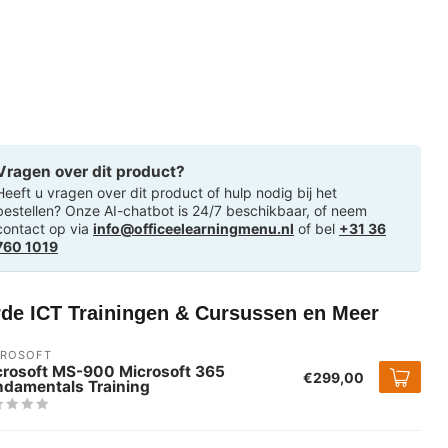
Vragen over dit product?
Heeft u vragen over dit product of hulp nodig bij het
bestellen? Onze AI-chatbot is 24/7 beschikbaar, of neem
contact op via
info@officeelearningmenu.nl
of bel
+31 36
760 1019
rde ICT Trainingen & Cursussen en Meer
CROSOFT
crosoft MS-900 Microsoft 365
€299,00
ndamentals Training