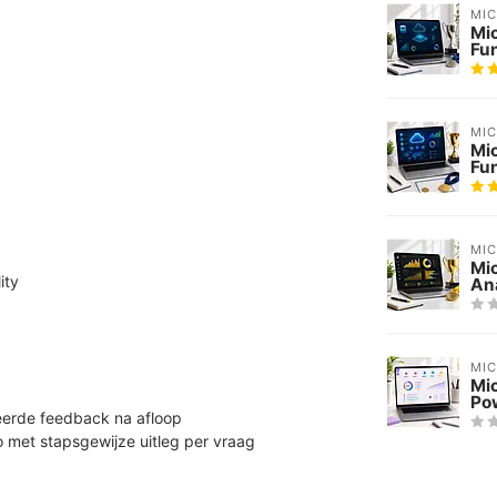
MI
Mi
Fu
MI
Mi
Fu
MI
Mic
ity
Ana
MI
Mi
Po
erde feedback na afloop
met stapsgewijze uitleg per vraag