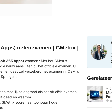
 Apps) oefenexamen | GMetrix |
oft 365 Apps)
examen? Met het GMetrix
e nauw aansluiten bij het officiële examen. U
ten en gaat zelfverzekerd het examen in. OEM is
 Springest.
Gerelatee
MI
en moeilijkheidsgraad als het officiële examen
Mi
Fu
out deed en waarom
 GMetrix scoren aantoonbaar hoger
po