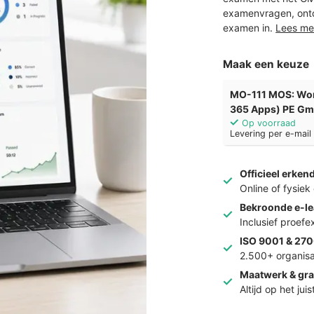
examenvragen, ontd
examen in.
Lees me
Maak een keuze
MO-111 MOS: Wor
365 Apps) PE Gm
Op voorraad
Levering per e-mai
Officieel erken
Online of fysie
Bekroonde e-le
Inclusief proef
ISO 9001 & 270
2.500+ organisa
Maatwerk & gra
Altijd op het jui