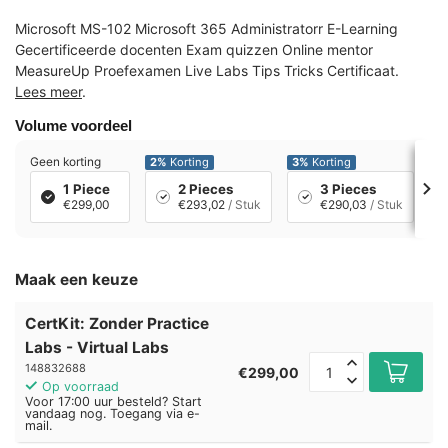
Microsoft MS-102 Microsoft 365 Administratorr E-Learning
Gecertificeerde docenten Exam quizzen Online mentor
MeasureUp Proefexamen Live Labs Tips Tricks Certificaat.
Lees meer
.
Volume voordeel
Geen korting
2%
Korting
3%
Korting
7
1 Piece
2 Pieces
3 Pieces
€299,00
€293,02
/ Stuk
€290,03
/ Stuk
Maak een keuze
CertKit: Zonder Practice
Labs - Virtual Labs
148832688
€299,00
Op voorraad
Voor 17:00 uur besteld? Start
vandaag nog. Toegang via e-
mail.