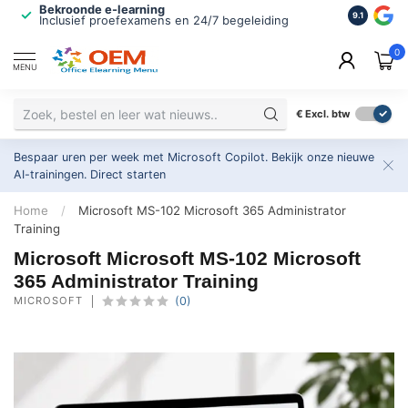
Bekroonde e-learning
ISO 9001 
9.1
Inclusief proefexamens en 24/7 begeleiding
2.500+ or
0
MENU
€
Excl. btw
Bespaar uren per week met Microsoft Copilot. Bekijk onze nieuwe
AI-trainingen.
Direct starten
Home
/
Microsoft MS-102 Microsoft 365 Administrator
Training
Microsoft Microsoft MS-102 Microsoft
365 Administrator Training
MICROSOFT
(0)