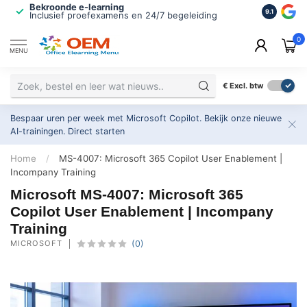
Bekroonde e-learning
ISO 9001 
9.1
Inclusief proefexamens en 24/7 begeleiding
2.500+ or
0
MENU
€
Excl. btw
Bespaar uren per week met Microsoft Copilot. Bekijk onze nieuwe
AI-trainingen.
Direct starten
Home
/
MS-4007: Microsoft 365 Copilot User Enablement |
Incompany Training
Microsoft MS-4007: Microsoft 365
Copilot User Enablement | Incompany
Training
MICROSOFT
(0)