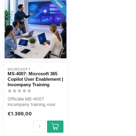
MAATWERK
MICROSOFT
MS-4007: Microsoft 365
Copilot User Enablement |
Incompany Training
Officiële MS-4007
incompany training voor
Eindgebruikers. 1 dag,
€1.399,00
volledig op maa...