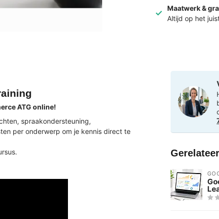
Maatwerk & gra
Altijd op het jui
aining
erce ATG online!
rachten, spraakondersteuning,
en per onderwerp om je kennis direct te
Gerelatee
ursus.
GO
Go
Le