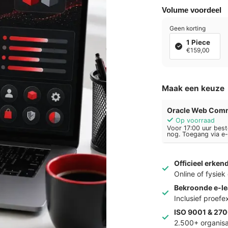
Volume voordeel
Geen korting
1 Piece
€159,00
Maak een keuze
Oracle Web Comm
Op voorraad
Voor 17:00 uur best
nog. Toegang via e-
Officieel erken
Online of fysie
Bekroonde e-le
Inclusief proef
ISO 9001 & 270
2.500+ organisa