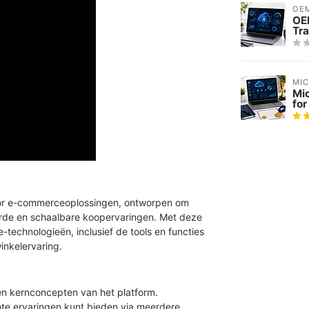
OE
OE
Tra
MI
Mi
for
or e-commerceoplossingen, ontworpen om
eerde en schaalbare koopervaringen. Met deze
-technologieën, inclusief de tools en functies
inkelervaring.
en kernconcepten van het platform.
te ervaringen kunt bieden via meerdere