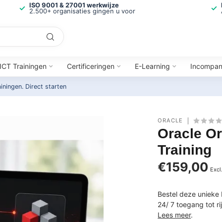
ISO 9001 & 27001 werkwijze
2.500+ organisaties gingen u voor
ICT Trainingen
Certificeringen
E-Learning
Incompa
ainingen.
Direct starten
ORACLE
Oracle O
Training
€159,00
Excl
Bestel deze unieke 
24/ 7 toegang tot r
Lees meer
.