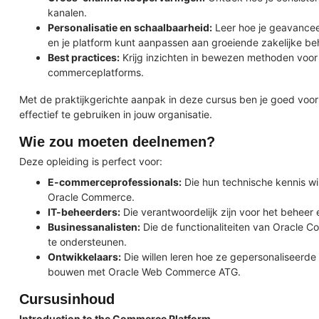
kanalen.
Personalisatie en schaalbaarheid:
Leer hoe je geavancee
en je platform kunt aanpassen aan groeiende zakelijke be
Best practices:
Krijg inzichten in bewezen methoden voor 
commerceplatforms.
Met de praktijkgerichte aanpak in deze cursus ben je goed vo
effectief te gebruiken in jouw organisatie.
Wie zou moeten deelnemen?
Deze opleiding is perfect voor:
E-commerceprofessionals:
Die hun technische kennis will
Oracle Commerce.
IT-beheerders:
Die verantwoordelijk zijn voor het behee
Businessanalisten:
Die de functionaliteiten van Oracle C
te ondersteunen.
Ontwikkelaars:
Die willen leren hoe ze gepersonaliseer
bouwen met Oracle Web Commerce ATG.
Cursusinhoud
Introduction to the Commerce Platform