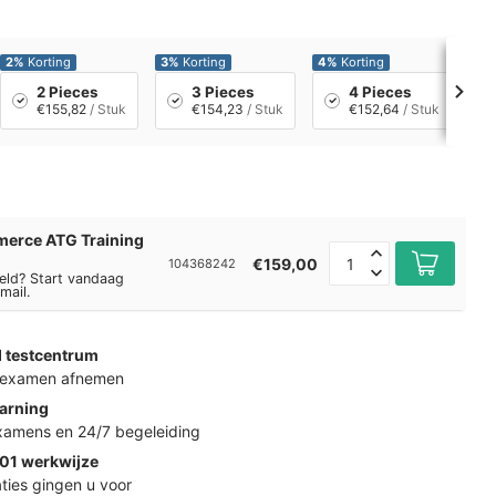
2%
Korting
3%
Korting
4%
Korting
5%
2 Pieces
3 Pieces
4 Pieces
€155,82
/ Stuk
€154,23
/ Stuk
€152,64
/ Stuk
erce ATG Training
€159,00
104368242
eld? Start vandaag
mail.
d testcentrum
k examen afnemen
arning
examens en 24/7 begeleiding
01 werkwijze
ties gingen u voor