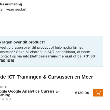
tis nulmeting
ste niveau gestart
Vragen over dit product?
Heeft u vragen over dit product of hulp nodig bij het
bestellen? Onze AI-chatbot is 24/7 beschikbaar, of neem
contact op via
info@officeelearningmenu.nl
of bel
+31 36
760 1019
rde ICT Trainingen & Cursussen en Meer
OGLE
ogle Google Analytics Cursus E-
€129,00
arning