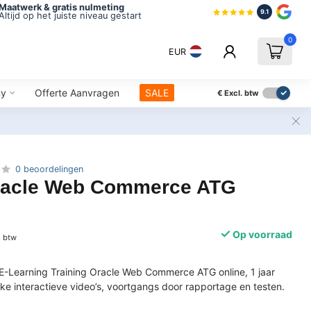
Maatwerk & gratis nulmeting
9.1
Altijd op het juiste niveau gestart
0
EUR
ny
Offerte Aanvragen
SALE
€
Excl. btw
0 beoordelingen
racle Web Commerce ATG
Op voorraad
. btw
E-Learning Training Oracle Web Commerce ATG online, 1 jaar
ijke interactieve video’s, voortgangs door rapportage en testen.