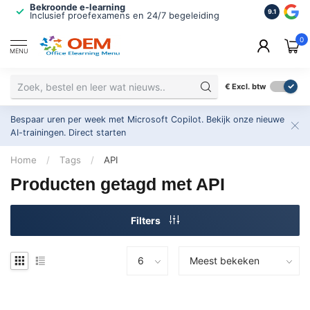
Bekroonde e-learning
ISO 9001 
9.1
Inclusief proefexamens en 24/7 begeleiding
2.500+ or
0
MENU
€
Excl. btw
Bespaar uren per week met Microsoft Copilot. Bekijk onze nieuwe
AI-trainingen.
Direct starten
Home
/
Tags
/
API
Producten getagd met API
Filters