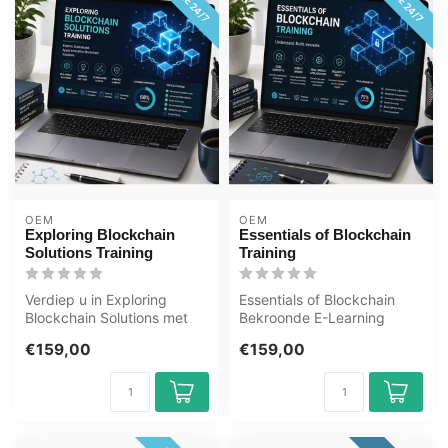
OEM
OEM
Exploring Blockchain
Essentials of Blockchain
Solutions Training
Training
Verdiep u in Exploring
Essentials of Blockchain
Blockchain Solutions met
Bekroonde E-Learning
deze e-learning van OEM.
Training Uitgebreide
€159,00
€159,00
365 dag...
interactieve ...