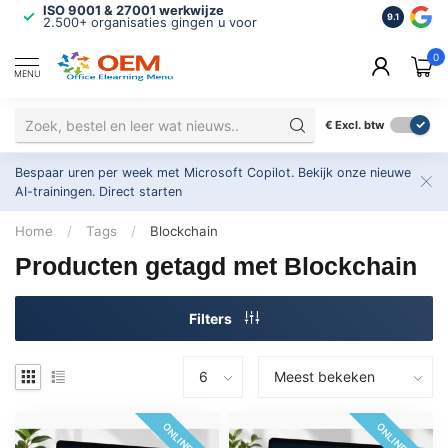
ISO 9001 & 27001 werkwijze
Maatwerk 
9.1
2.500+ organisaties gingen u voor
Altijd op 
0
MENU
€
Excl. btw
Bespaar uren per week met Microsoft Copilot. Bekijk onze nieuwe
AI-trainingen.
Direct starten
Home
/
Tags
/
Blockchain
Producten getagd met Blockchain
Filters
ONLINE 24/7
ONLINE 24/7