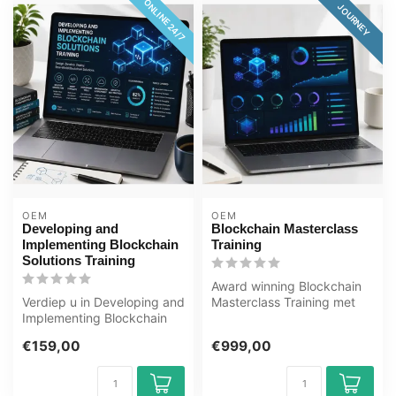
ONLINE 24/7
JOURNEY
OEM
OEM
Developing and
Blockchain Masterclass
Implementing Blockchain
Training
Solutions Training
Award winning Blockchain
Verdiep u in Developing and
Masterclass Training met
Implementing Blockchain
toegang tot een online
Solutions met deze e-
mentor ...
€159,00
€999,00
learnin...