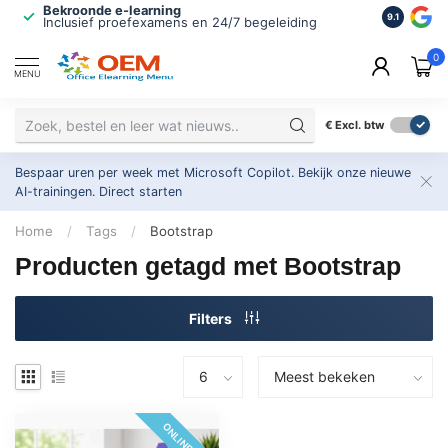
Bekroonde e-learning
ISO 9001 
9.1
Inclusief proefexamens en 24/7 begeleiding
2.500+ or
0
MENU
€
Excl. btw
Bespaar uren per week met Microsoft Copilot. Bekijk onze nieuwe
AI-trainingen.
Direct starten
Home
/
Tags
/
Bootstrap
Producten getagd met Bootstrap
Filters
ONLINE 24/7