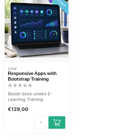
OEM
Responsive Apps with
Bootstrap Training
Bestel deze unieke E-
Learning Training
Responsive Apps with
€129,00
Bootstrap online, 1 ...