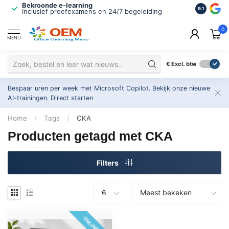
Bekroonde e-learning
ISO 9001 
9.1
Inclusief proefexamens en 24/7 begeleiding
2.500+ or
0
MENU
€
Excl. btw
Bespaar uren per week met Microsoft Copilot. Bekijk onze nieuwe
AI-trainingen.
Direct starten
Home
/
Tags
/
CKA
Producten getagd met CKA
Filters
ONLINE 24/7