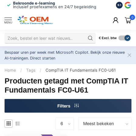
Bekroonde e-learning
ISO 9001 
9.1
Inclusief proefexamens en 24/7 begeleiding
2.500+ or
0
MENU
€
Excl. btw
Bespaar uren per week met Microsoft Copilot. Bekijk onze nieuwe
AI-trainingen.
Direct starten
Home
/
Tags
/
CompTIA IT Fundamentals FC0-U61
Producten getagd met CompTIA IT
Fundamentals FC0-U61
Filters