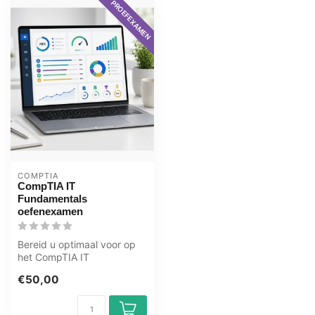
PROEFEXAMEN
COMPTIA
CompTIA IT
Fundamentals
oefenexamen
Bereid u optimaal voor op
het CompTIA IT
Fundamentals examen met
€50,00
het GMetrix oef...