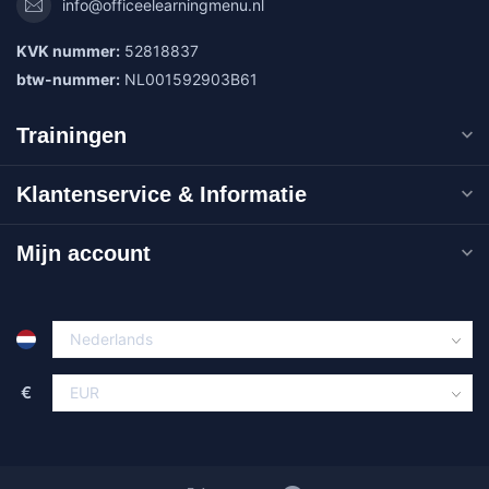
info@officeelearningmenu.nl
KVK nummer:
52818837
btw-nummer:
NL001592903B61
Trainingen
Klantenservice & Informatie
Mijn account
€