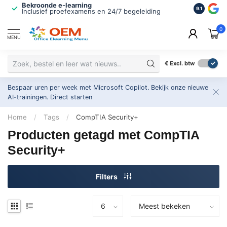
Bekroonde e-learning
ISO 9001 
9.1
Inclusief proefexamens en 24/7 begeleiding
2.500+ or
0
MENU
€
Excl. btw
Bespaar uren per week met Microsoft Copilot. Bekijk onze nieuwe
AI-trainingen.
Direct starten
Home
/
Tags
/
CompTIA Security+
Producten getagd met CompTIA
Security+
Filters