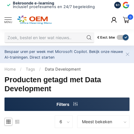
Bekroonde e-learning
ISO 9001 
9.1
Inclusief proefexamens en 24/7 begeleiding
2.500+ or
0
MENU
€
Excl. btw
Bespaar uren per week met Microsoft Copilot. Bekijk onze nieuwe
AI-trainingen.
Direct starten
Home
/
Tags
/
Data Development
Producten getagd met Data
Development
Filters