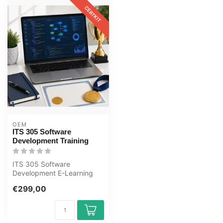
CERTKIT
OEM
ITS 305 Software
Development Training
ITS 305 Software
Development E-Learning
Gecertificeerde docenten
€299,00
Quizzen Online ...