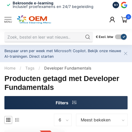
Bekroonde e-learning
ISO 9001 
9.1
Inclusief proefexamens en 24/7 begeleiding
2.500+ or
0
MENU
€
Excl. btw
Bespaar uren per week met Microsoft Copilot. Bekijk onze nieuwe
AI-trainingen.
Direct starten
Home
/
Tags
/
Developer Fundamentals
Producten getagd met Developer
Fundamentals
Filters