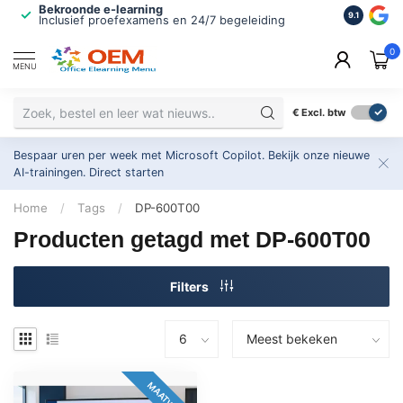
Bekroonde e-learning
ISO 9001 
9.1
Inclusief proefexamens en 24/7 begeleiding
2.500+ or
0
MENU
€
Excl. btw
Bespaar uren per week met Microsoft Copilot. Bekijk onze nieuwe
AI-trainingen.
Direct starten
Home
/
Tags
/
DP-600T00
Producten getagd met DP-600T00
Filters
MAATWERK