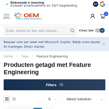
Bekroonde e-learning
ISO 9001 
9.1
Inclusief proefexamens en 24/7 begeleiding
2.500+ or
0
MENU
€
Excl. btw
Bespaar uren per week met Microsoft Copilot. Bekijk onze nieuwe
AI-trainingen.
Direct starten
Home
/
Tags
/
Feature Engineering
Producten getagd met Feature
Engineering
Filters