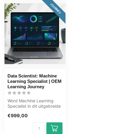
JOURNEY
Data Scientist: Machine
Learning Specialist | OEM
Learning Journey
Word Machine Learning
Specialist in dit uitgebreide
leertraject van 168+ uur.
€999,00
Ma...