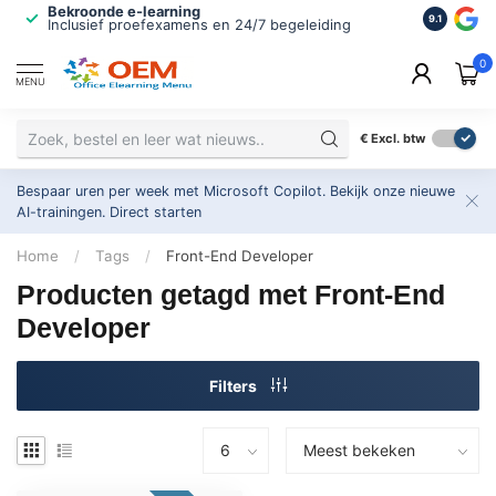
Bekroonde e-learning
ISO 9001 
9.1
Inclusief proefexamens en 24/7 begeleiding
2.500+ or
0
MENU
€
Excl. btw
Bespaar uren per week met Microsoft Copilot. Bekijk onze nieuwe
AI-trainingen.
Direct starten
Home
/
Tags
/
Front-End Developer
Producten getagd met Front-End
Developer
Filters