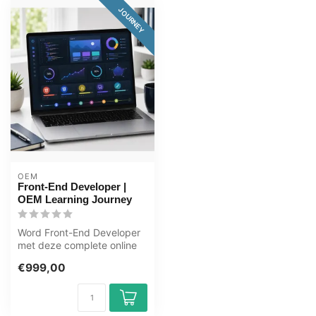
JOURNEY
OEM
Front-End Developer |
OEM Learning Journey
Word Front-End Developer
met deze complete online
ICT training. Leer HTML,
€999,00
CSS, ...