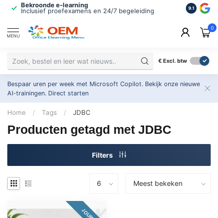
Bekroonde e-learning
ISO 9001 
9.1
Inclusief proefexamens en 24/7 begeleiding
2.500+ or
0
MENU
€
Excl. btw
Bespaar uren per week met Microsoft Copilot. Bekijk onze nieuwe
AI-trainingen.
Direct starten
Home
/
Tags
/
JDBC
Producten getagd met JDBC
Filters
JOURNEY