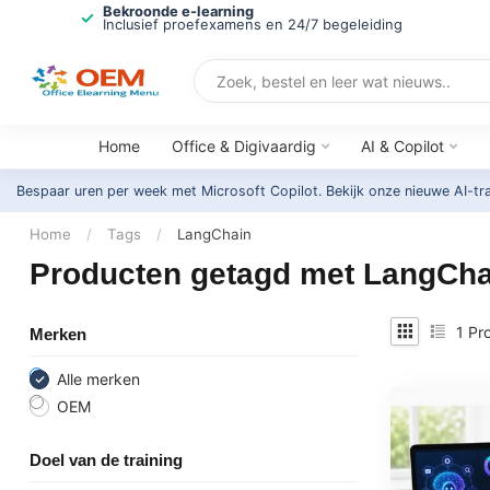
Bekroonde e-learning
Inclusief proefexamens en 24/7 begeleiding
Home
Office & Digivaardig
AI & Copilot
Bespaar uren per week met Microsoft Copilot. Bekijk onze nieuwe AI-tr
Home
/
Tags
/
LangChain
Producten getagd met LangCha
1
Pro
Merken
Alle merken
OEM
Doel van de training