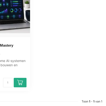
 Mastery
ome AI-systemen
 bouwen en
eze Agentic AI
Toon
1
-
1
van 1