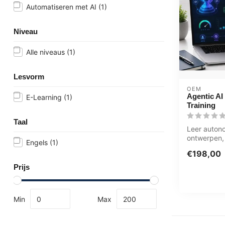
Automatiseren met AI
(1)
Niveau
Alle niveaus
(1)
Lesvorm
OEM
Agentic AI
E-Learning
(1)
Training
Taal
Leer auton
ontwerpen,
Engels
(1)
beheren. D
€198,00
Mastery ...
Prijs
Min
Max