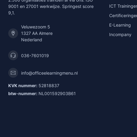
ICT Traininge
9001 en 27001 werkwijze. Springest score
9,1.
Certificeringe
E-Learning
Veluwezoom 5
1327 AA Almere
Incompany
Nederland
036-7601019
info@officeelearningmenu.nl
KVK nummer:
52818837
btw-nummer:
NL001592903B61