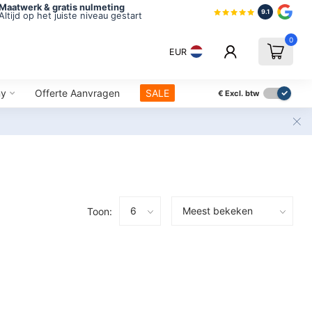
Maatwerk & gratis nulmeting
9.1
Altijd op het juiste niveau gestart
0
EUR
ny
Offerte Aanvragen
SALE
€
Excl. btw
Toon: