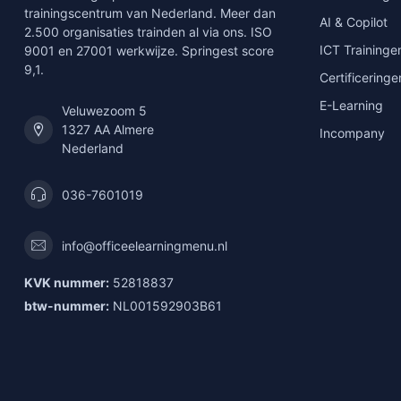
trainingscentrum van Nederland. Meer dan
AI & Copilot
2.500 organisaties trainden al via ons. ISO
ICT Traininge
9001 en 27001 werkwijze. Springest score
9,1.
Certificeringe
E-Learning
Veluwezoom 5
1327 AA Almere
Incompany
Nederland
036-7601019
info@officeelearningmenu.nl
KVK nummer:
52818837
btw-nummer:
NL001592903B61