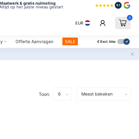
Maatwerk & gratis nulmeting
9.1
Altijd op het juiste niveau gestart
0
EUR
ny
Offerte Aanvragen
SALE
€
Excl. btw
Toon: