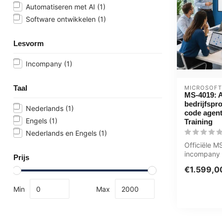
Automatiseren met AI
(1)
Software ontwikkelen
(1)
Lesvorm
Incompany
(1)
Taal
MICROSOFT
MS-4019: 
bedrijfspr
Nederlands
(1)
code agent
Engels
(1)
Training
Nederlands en Engels
(1)
Officiële 
incompany t
Prijs
Eindgebruik
€1.599,0
1 dag, vol...
Min
Max