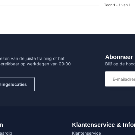
Toon
1
-
1
van 1
Abonneer 
ezen van de juiste training of het
Blijf op de hoo
 Bereikbaar op werkdagen van 09:00
ningslocaties
n
Klantenservice & Info
vaardig
Klantenservice