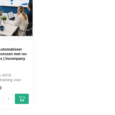
Automatiseer
ocessen met no-
s | Incompany
MS-4019
raining voor
ers / Key-users.
0